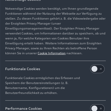
Notwendige Cookies werden benötigt, um Ihnen grundlegende
Funktionen während der Nutzung der Webseite zur Verfügung zu
stellen. Zu diesen Funktionen gehört z. B. die Videowiedergabe oder
der Ensighten Privacy Manager (unser
Einwilligungsmanagementtool). Der Ensighten Privacy Manager
Kinderkonzert „Hänsel und Gretel” mit der Audi
verwendet Cookies, um Informationen darüber zu speichern, ob und
Bläserphilharmonie: Sprecher Michael Amelung
wenn ja, für welche Kategorien von Cookies Benutzer ihre
Einwilligung erteilt haben. Weitere Informationen zum Ensighten
Bild-Nr: A243520 · Copyright: AUDI AG
Privacy Manager, sowie zu Ihren Rechten als betroffene Person
können Sie in unserer
Cookie Information
nachlesen.
Rechte: Verwendung für Pressezwecke honorarfrei
Download
Funktionale Cookies
Funktionale Cookies ermöglichen das Erfassen und
Speichern der Benutzereinstellungen (z. B.
Benutzername, Konfigurationen) um die
Benutzerfreundlichkeit zu erhöhen.
Impressum
Rechtliches
Datenschutz
Hinweisgebersystem
Performance Cookies