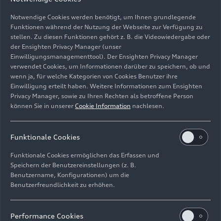
Notwendige Cookies werden benötigt, um Ihnen grundlegende
Funktionen während der Nutzung der Webseite zur Verfügung zu
stellen. Zu diesen Funktionen gehört z. B. die Videowiedergabe oder
der Ensighten Privacy Manager (unser
Einwilligungsmanagementtool). Der Ensighten Privacy Manager
Sir Simon Rattle dirigiert das Symphonieorchester des
verwendet Cookies, um Informationen darüber zu speichern, ob und
Bayerischen Rundfunks
wenn ja, für welche Kategorien von Cookies Benutzer ihre
Einwilligung erteilt haben. Weitere Informationen zum Ensighten
Bild-Nr: A243514 · Copyright: AUDI AG
Privacy Manager, sowie zu Ihren Rechten als betroffene Person
können Sie in unserer
Cookie Information
nachlesen.
Rechte: Verwendung für Pressezwecke honorarfrei
Download
Funktionale Cookies
Funktionale Cookies ermöglichen das Erfassen und
Speichern der Benutzereinstellungen (z. B.
Benutzername, Konfigurationen) um die
Benutzerfreundlichkeit zu erhöhen.
Impressum
Rechtliches
Datenschutz
Hinweisgebersystem
Performance Cookies