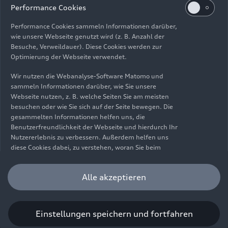
Impressum
Rechtliches
Datenschutz
Hinweisgebersystem
Performance Cookies
Cookie-Informationen
Cookie-Einstellungen
Performance Cookies sammeln Informationen darüber,
Informationen zur Barrierefreiheit
Kontakt
wie unsere Webseite genutzt wird (z. B. Anzahl der
Besuche, Verweildauer). Diese Cookies werden zur
© 2026 AUDI AG. Alle Rechte vorbehalten.
Optimierung der Webseite verwendet.
DE
EN
Wir nutzen die Webanalyse-Software Matomo und
sammeln Informationen darüber, wie Sie unsere
Die Angaben zu Kraftstoffverbrauch, Stromverbrauch, CO₂-
Webseite nutzen, z. B. welche Seiten Sie am meisten
Emissionen und elektrischer Reichweite wurden nach dem
besuchen oder wie Sie sich auf der Seite bewegen. Die
gesetzlich vorgeschriebenen Messverfahren „Worldwide
gesammelten Informationen helfen uns, die
Harmonized Light Vehicles Test Procedure“ (WLTP) gemäß
Benutzerfreundlichkeit der Webseite und hierdurch Ihr
Verordnung (EG) 715/2007 ermittelt. Zusatzausstattungen und
Nutzererlebnis zu verbessern. Außerdem helfen uns
Zubehör (Anbauteile, Reifenformat usw.) können relevante
diese Cookies dabei, zu verstehen, woran Sie beim
Fahrzeugparameter, wie z. B. Gewicht, Rollwiderstand und
Besuch unserer Website interessiert sind, damit wir
Aerodynamik verändern und neben Witterungs- und
unser Angebot optimieren können. Bitte beachten Sie,
Alle akzeptieren
Verkehrsbedingungen sowie dem individuellen Fahrverhalten den
dass Sie Ihre Einwilligung bezüglich der Platzierung von
Kraftstoffverbrauch, den Stromverbrauch, die CO₂-Emissionen,
Performance Cookies jederzeit widerrufen können.
die elektrische Reichweite und die Fahrleistungswerte eines
Weitere Informationen darüber, wie Sie Ihre
Fahrzeugs beeinflussen. Weitere Informationen zu WLTP finden
Einwilligung widerrufen können finden Sie in unserer
Einstellungen speichern und fortfahren
Sie unter
www.audi.de/wltp
.
Cookie Information
.