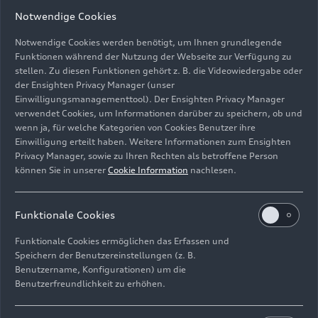
Notwendige Cookies
Notwendige Cookies werden benötigt, um Ihnen grundlegende
Funktionen während der Nutzung der Webseite zur Verfügung zu
stellen. Zu diesen Funktionen gehört z. B. die Videowiedergabe oder
der Ensighten Privacy Manager (unser
Flying Steps, LauschWerk und Georgisches
Einwilligungsmanagementtool). Der Ensighten Privacy Manager
Kammerorchester Ingolstadt: Breakdancer bei der Oper
verwendet Cookies, um Informationen darüber zu speichern, ob und
„The Fairy Queen“
wenn ja, für welche Kategorien von Cookies Benutzer ihre
Einwilligung erteilt haben. Weitere Informationen zum Ensighten
Bild-Nr: A243330 · Copyright: AUDI AG
Privacy Manager, sowie zu Ihren Rechten als betroffene Person
können Sie in unserer
Cookie Information
nachlesen.
Rechte: Verwendung für Pressezwecke honorarfrei
Download
Funktionale Cookies
Funktionale Cookies ermöglichen das Erfassen und
Speichern der Benutzereinstellungen (z. B.
Benutzername, Konfigurationen) um die
Benutzerfreundlichkeit zu erhöhen.