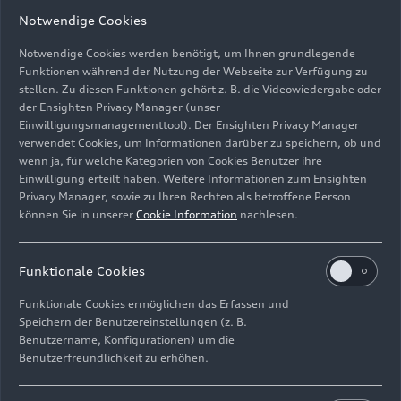
Notwendige Cookies
Notwendige Cookies werden benötigt, um Ihnen grundlegende
Funktionen während der Nutzung der Webseite zur Verfügung zu
stellen. Zu diesen Funktionen gehört z. B. die Videowiedergabe oder
der Ensighten Privacy Manager (unser
Flying Steps, LauschWerk und Georgisches
Einwilligungsmanagementtool). Der Ensighten Privacy Manager
Kammerorchester Ingolstadt: Breakdancer bei der Oper
verwendet Cookies, um Informationen darüber zu speichern, ob und
„The Fairy Queen“
wenn ja, für welche Kategorien von Cookies Benutzer ihre
Einwilligung erteilt haben. Weitere Informationen zum Ensighten
Bild-Nr: A243329 · Copyright: AUDI AG
Privacy Manager, sowie zu Ihren Rechten als betroffene Person
können Sie in unserer
Cookie Information
nachlesen.
Rechte: Verwendung für Pressezwecke honorarfrei
Download
Funktionale Cookies
Funktionale Cookies ermöglichen das Erfassen und
Speichern der Benutzereinstellungen (z. B.
Benutzername, Konfigurationen) um die
Benutzerfreundlichkeit zu erhöhen.