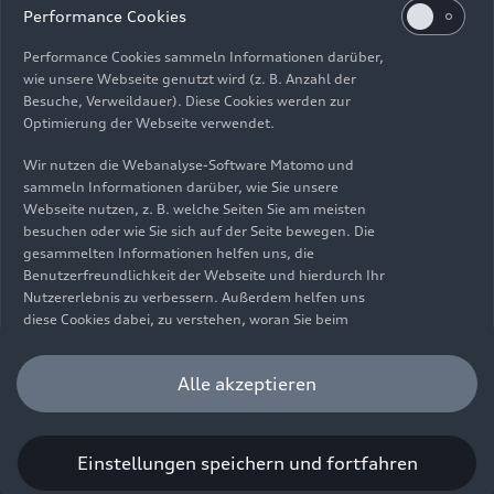
Impressum
Rechtliches
Datenschutz
Hinweisgebersystem
Performance Cookies
Cookie-Informationen
Cookie-Einstellungen
Performance Cookies sammeln Informationen darüber,
Informationen zur Barrierefreiheit
Kontakt
wie unsere Webseite genutzt wird (z. B. Anzahl der
Besuche, Verweildauer). Diese Cookies werden zur
© 2026 AUDI AG. Alle Rechte vorbehalten.
Optimierung der Webseite verwendet.
DE
EN
Wir nutzen die Webanalyse-Software Matomo und
sammeln Informationen darüber, wie Sie unsere
Die Angaben zu Kraftstoffverbrauch, Stromverbrauch, CO₂-
Webseite nutzen, z. B. welche Seiten Sie am meisten
Emissionen und elektrischer Reichweite wurden nach dem
besuchen oder wie Sie sich auf der Seite bewegen. Die
gesetzlich vorgeschriebenen Messverfahren „Worldwide
gesammelten Informationen helfen uns, die
Harmonized Light Vehicles Test Procedure“ (WLTP) gemäß
Benutzerfreundlichkeit der Webseite und hierdurch Ihr
Verordnung (EG) 715/2007 ermittelt. Zusatzausstattungen und
Nutzererlebnis zu verbessern. Außerdem helfen uns
Zubehör (Anbauteile, Reifenformat usw.) können relevante
diese Cookies dabei, zu verstehen, woran Sie beim
Fahrzeugparameter, wie z. B. Gewicht, Rollwiderstand und
Besuch unserer Website interessiert sind, damit wir
Aerodynamik verändern und neben Witterungs- und
unser Angebot optimieren können. Bitte beachten Sie,
Alle akzeptieren
Verkehrsbedingungen sowie dem individuellen Fahrverhalten den
dass Sie Ihre Einwilligung bezüglich der Platzierung von
Kraftstoffverbrauch, den Stromverbrauch, die CO₂-Emissionen,
Performance Cookies jederzeit widerrufen können.
die elektrische Reichweite und die Fahrleistungswerte eines
Weitere Informationen darüber, wie Sie Ihre
Fahrzeugs beeinflussen. Weitere Informationen zu WLTP finden
Einwilligung widerrufen können finden Sie in unserer
Einstellungen speichern und fortfahren
Sie unter
www.audi.de/wltp
.
Cookie Information
.