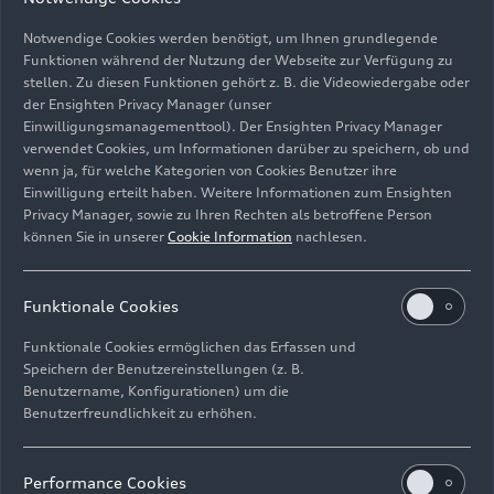
Notwendige Cookies werden benötigt, um Ihnen grundlegende
Funktionen während der Nutzung der Webseite zur Verfügung zu
stellen. Zu diesen Funktionen gehört z. B. die Videowiedergabe oder
der Ensighten Privacy Manager (unser
Einwilligungsmanagementtool). Der Ensighten Privacy Manager
Audi Klassik Open Air im Klenzepark: Französischer
verwendet Cookies, um Informationen darüber zu speichern, ob und
Abend mit der Audi Bläserphilharmonie
wenn ja, für welche Kategorien von Cookies Benutzer ihre
Einwilligung erteilt haben. Weitere Informationen zum Ensighten
Bild-Nr: A242873 · Copyright: AUDI AG
Privacy Manager, sowie zu Ihren Rechten als betroffene Person
können Sie in unserer
Cookie Information
nachlesen.
Rechte: Verwendung für Pressezwecke honorarfrei
Download
Funktionale Cookies
Funktionale Cookies ermöglichen das Erfassen und
Speichern der Benutzereinstellungen (z. B.
Benutzername, Konfigurationen) um die
Benutzerfreundlichkeit zu erhöhen.
Impressum
Rechtliches
Datenschutz
Hinweisgebersystem
Performance Cookies