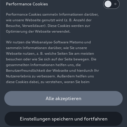
Impressum
Rechtliches
Datenschutz
Hinweisgebersystem
Performance Cookies
Cookie-Informationen
Cookie-Einstellungen
Performance Cookies sammeln Informationen darüber,
Informationen zur Barrierefreiheit
Kontakt
wie unsere Webseite genutzt wird (z. B. Anzahl der
Besuche, Verweildauer). Diese Cookies werden zur
© 2026 AUDI AG. Alle Rechte vorbehalten.
Optimierung der Webseite verwendet.
DE
EN
Wir nutzen die Webanalyse-Software Matomo und
sammeln Informationen darüber, wie Sie unsere
Die Angaben zu Kraftstoffverbrauch, Stromverbrauch, CO₂-
Webseite nutzen, z. B. welche Seiten Sie am meisten
Emissionen und elektrischer Reichweite wurden nach dem
besuchen oder wie Sie sich auf der Seite bewegen. Die
gesetzlich vorgeschriebenen Messverfahren „Worldwide
gesammelten Informationen helfen uns, die
Harmonized Light Vehicles Test Procedure“ (WLTP) gemäß
Benutzerfreundlichkeit der Webseite und hierdurch Ihr
Verordnung (EG) 715/2007 ermittelt. Zusatzausstattungen und
Nutzererlebnis zu verbessern. Außerdem helfen uns
Zubehör (Anbauteile, Reifenformat usw.) können relevante
diese Cookies dabei, zu verstehen, woran Sie beim
Fahrzeugparameter, wie z. B. Gewicht, Rollwiderstand und
Besuch unserer Website interessiert sind, damit wir
Aerodynamik verändern und neben Witterungs- und
unser Angebot optimieren können. Bitte beachten Sie,
Alle akzeptieren
Verkehrsbedingungen sowie dem individuellen Fahrverhalten den
dass Sie Ihre Einwilligung bezüglich der Platzierung von
Kraftstoffverbrauch, den Stromverbrauch, die CO₂-Emissionen,
Performance Cookies jederzeit widerrufen können.
die elektrische Reichweite und die Fahrleistungswerte eines
Weitere Informationen darüber, wie Sie Ihre
Fahrzeugs beeinflussen. Weitere Informationen zu WLTP finden
Einwilligung widerrufen können finden Sie in unserer
Einstellungen speichern und fortfahren
Sie unter
www.audi.de/wltp
.
Cookie Information
.