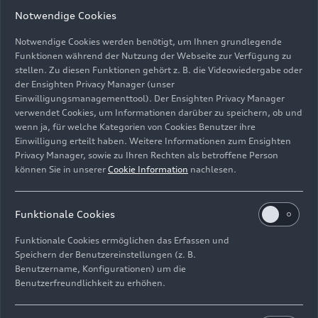
Notwendige Cookies
Notwendige Cookies werden benötigt, um Ihnen grundlegende
Funktionen während der Nutzung der Webseite zur Verfügung zu
stellen. Zu diesen Funktionen gehört z. B. die Videowiedergabe oder
der Ensighten Privacy Manager (unser
Eröffnungskonzert mit der Audi Jugendchorakademie:
Einwilligungsmanagementtool). Der Ensighten Privacy Manager
Le Cercle de l’Harmonie unter Leitung von Jérémie
verwendet Cookies, um Informationen darüber zu speichern, ob und
Rhorer
wenn ja, für welche Kategorien von Cookies Benutzer ihre
Einwilligung erteilt haben. Weitere Informationen zum Ensighten
Bild-Nr: A242781 · Copyright: AUDI AG
Privacy Manager, sowie zu Ihren Rechten als betroffene Person
können Sie in unserer
Cookie Information
nachlesen.
Rechte: Verwendung für Pressezwecke honorarfrei
Download
Funktionale Cookies
Funktionale Cookies ermöglichen das Erfassen und
Speichern der Benutzereinstellungen (z. B.
Benutzername, Konfigurationen) um die
Benutzerfreundlichkeit zu erhöhen.