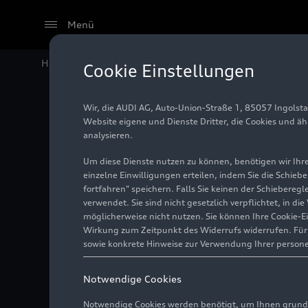
Menü
Home
Audi Media Center
Fotos
Audi Sommerkonz
Cookie Einstellungen
Wir, die AUDI AG, Auto-Union-Straße 1, 85057 Ingolst
Audi S
Website eigene und Dienste Dritter, die Cookies und ä
analysieren.
Um diese Dienste nutzen zu können, benötigen wir Ihre 
einzelne Einwilligungen erteilen, indem Sie die Schieb
Foto
15.03.2024
fortfahren" speichern. Falls Sie keinen der Schiebere
verwendet. Sie sind nicht gesetzlich verpflichtet, in d
möglicherweise nicht nutzen. Sie können Ihre Cookie-E
Wirkung zum Zeitpunkt des Widerrufs widerrufen. Für d
sowie konkrete Hinweise zur Verwendung Ihrer person
Notwendige Cookies
Notwendige Cookies werden benötigt, um Ihnen grundl