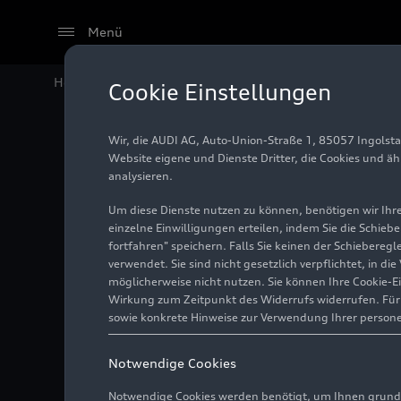
Menü
Home
Audi Media Center
Fotos
Audi Sommerkonz
Cookie Einstellungen
Wir, die AUDI AG, Auto-Union-Straße 1, 85057 Ingolst
Audi S
Website eigene und Dienste Dritter, die Cookies und ä
analysieren.
Um diese Dienste nutzen zu können, benötigen wir Ihre 
einzelne Einwilligungen erteilen, indem Sie die Schieb
Foto
15.03.2024
fortfahren" speichern. Falls Sie keinen der Schiebere
verwendet. Sie sind nicht gesetzlich verpflichtet, in d
möglicherweise nicht nutzen. Sie können Ihre Cookie-E
Wirkung zum Zeitpunkt des Widerrufs widerrufen. Für d
sowie konkrete Hinweise zur Verwendung Ihrer person
Notwendige Cookies
Notwendige Cookies werden benötigt, um Ihnen grundl