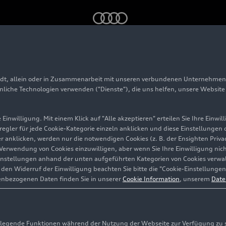
erte 2024
adt, allein oder in Zusammenarbeit mit unseren verbundenen Unternehmen 
ommerkonzerte 2024
hnliche Technologien verwenden ("Dienste"), die uns helfen, unsere Websit
Einwilligung. Mit einem Klick auf "Alle akzeptieren" erteilen Sie Ihre Einw
eregler für jede Cookie-Kategorie einzeln anklicken und diese Einstellungen
gler anklicken, werden nur die notwendigen Cookies (z. B. der Ensighten Pr
ie Verwendung von Cookies einzuwilligen, aber wenn Sie Ihre Einwilligung ni
instellungen anhand der unten aufgeführten Kategorien von Cookies verwalt
en Widerruf der Einwilligung beachten Sie bitte die "Cookie-Einstellungen
enbezogenen Daten finden Sie in unserer
Cookie Information
, unserem
Date
egende Funktionen während der Nutzung der Webseite zur Verfügung zu ste