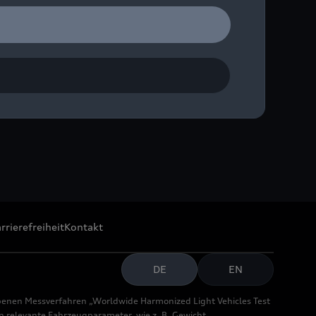
rrierefreiheit
Kontakt
DE
EN
benen Messverfahren „Worldwide Harmonized Light Vehicles Test
relevante Fahrzeugparameter, wie z. B. Gewicht,