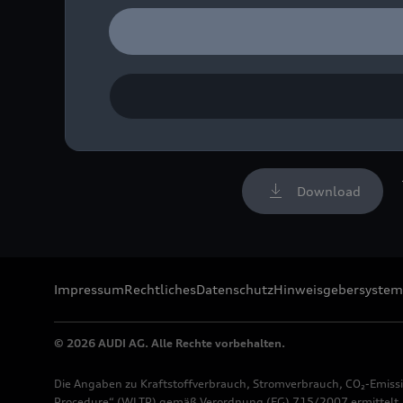
Standaufnahme,
Farbe: Ascariblau Metalli
Bild-Nr: A243059 · Copyr
Rechte: Verwendung für 
Download
Impressum
Rechtliches
Datenschutz
Hinweisgebersystem
© 2026 AUDI AG. Alle Rechte vorbehalten.
Die Angaben zu Kraftstoffverbrauch, Stromverbrauch, CO₂-Emiss
Procedure“ (WLTP) gemäß Verordnung (EG) 715/2007 ermittelt. Z