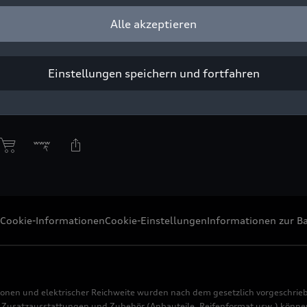
Alle akzeptieren
c
Einstellungen speichern und fortfahren
ight: AUDI AG
Pressezwecke honorarfrei
Cookie-Informationen
Cookie-Einstellungen
Informationen zur Ba
ionen und elektrischer Reichweite wurden nach dem gesetzlich vorgeschrie
usatzausstattungen und Zubehör (Anbauteile, Reifenformat usw.) können 