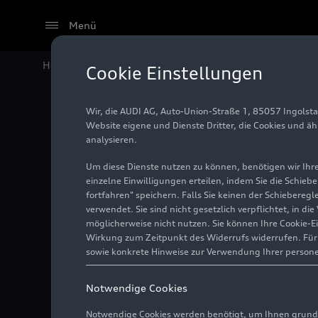
Menü
Home
Audi Media Center
Fotos
Audi S5 Limousin
Cookie Einstellungen
Wir, die AUDI AG, Auto-Union-Straße 1, 85057 Ingolst
Audi S5
Website eigene und Dienste Dritter, die Cookies und ä
analysieren.
Um diese Dienste nutzen zu können, benötigen wir Ihre 
einzelne Einwilligungen erteilen, indem Sie die Schieb
Foto
16.07.2024
fortfahren" speichern. Falls Sie keinen der Schiebere
verwendet. Sie sind nicht gesetzlich verpflichtet, in d
möglicherweise nicht nutzen. Sie können Ihre Cookie-E
Wirkung zum Zeitpunkt des Widerrufs widerrufen. Für d
sowie konkrete Hinweise zur Verwendung Ihrer person
Notwendige Cookies
Notwendige Cookies werden benötigt, um Ihnen grundl