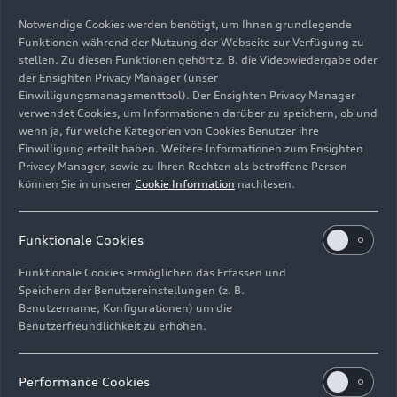
Notwendige Cookies werden benötigt, um Ihnen grundlegende
Funktionen während der Nutzung der Webseite zur Verfügung zu
stellen. Zu diesen Funktionen gehört z. B. die Videowiedergabe oder
der Ensighten Privacy Manager (unser
Einwilligungsmanagementtool). Der Ensighten Privacy Manager
Standaufnahme,
verwendet Cookies, um Informationen darüber zu speichern, ob und
Farbe: Daytonagrau Perleffekt
wenn ja, für welche Kategorien von Cookies Benutzer ihre
Einwilligung erteilt haben. Weitere Informationen zum Ensighten
Bild-Nr: A243015 · Copyright: AUDI AG
Privacy Manager, sowie zu Ihren Rechten als betroffene Person
können Sie in unserer
Cookie Information
nachlesen.
Rechte: Verwendung für Pressezwecke honorarfrei
Download
Funktionale Cookies
Funktionale Cookies ermöglichen das Erfassen und
Speichern der Benutzereinstellungen (z. B.
Benutzername, Konfigurationen) um die
Benutzerfreundlichkeit zu erhöhen.
Impressum
Rechtliches
Datenschutz
Hinweisgebersystem
Performance Cookies