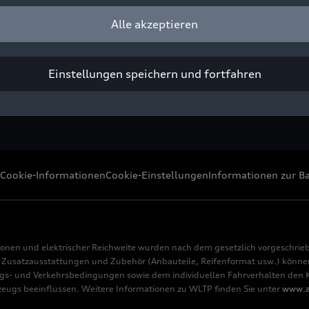
Alle akzeptieren
ight: AUDI AG
Pressezwecke honorarfrei
Einstellungen speichern und fortfahren
Cookie-Informationen
Cookie-Einstellungen
Informationen zur Ba
ionen und elektrischer Reichweite wurden nach dem gesetzlich vorgeschrie
usatzausstattungen und Zubehör (Anbauteile, Reifenformat usw.) können 
s- und Verkehrsbedingungen sowie dem individuellen Fahrverhalten den Kr
rzeugs beeinflussen. Weitere Informationen zu WLTP finden Sie unter
www.a