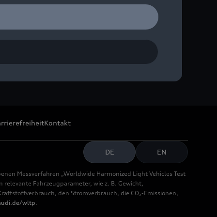
rrierefreiheit
Kontakt
DE
EN
benen Messverfahren „Worldwide Harmonized Light Vehicles Test
relevante Fahrzeugparameter, wie z. B. Gewicht,
aftstoffverbrauch, den Stromverbrauch, die CO₂-Emissionen,
udi.de/wltp
.