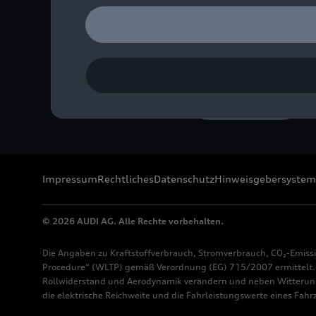
Farbe: Daytonagrau matt
Bild-Nr: A242515 · Copyr
Rechte: Verwendung für 
Download
Impressum
Rechtliches
Datenschutz
Hinweisgebersystem
© 2026 AUDI AG. Alle Rechte vorbehalten.
Die Angaben zu Kraftstoffverbrauch, Stromverbrauch, CO₂-Emiss
Procedure“ (WLTP) gemäß Verordnung (EG) 715/2007 ermittelt. Z
Rollwiderstand und Aerodynamik verändern und neben Witterung
die elektrische Reichweite und die Fahrleistungswerte eines Fah