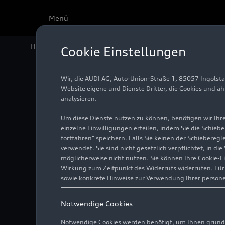
Menü
Home
Audi Media Center
Fotos
Audi S3 Sportbac
Cookie Einstellungen
Wir, die AUDI AG, Auto-Union-Straße 1, 85057 Ingolst
Audi S3
Website eigene und Dienste Dritter, die Cookies und ä
analysieren.
Um diese Dienste nutzen zu können, benötigen wir Ihre 
einzelne Einwilligungen erteilen, indem Sie die Schieb
Foto
23.05.2024
fortfahren" speichern. Falls Sie keinen der Schiebere
verwendet. Sie sind nicht gesetzlich verpflichtet, in d
möglicherweise nicht nutzen. Sie können Ihre Cookie-E
Wirkung zum Zeitpunkt des Widerrufs widerrufen. Für d
sowie konkrete Hinweise zur Verwendung Ihrer person
Notwendige Cookies
Notwendige Cookies werden benötigt, um Ihnen grundl