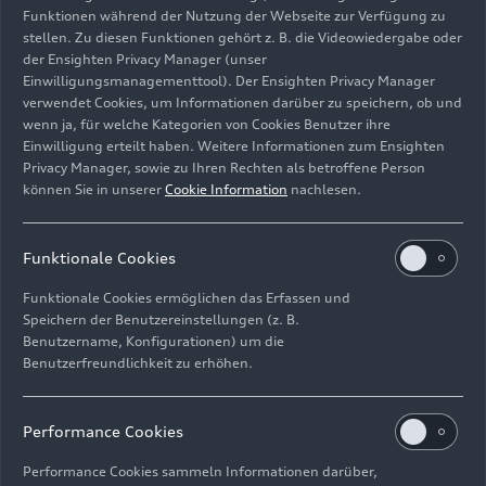
Funktionen während der Nutzung der Webseite zur Verfügung zu
stellen. Zu diesen Funktionen gehört z. B. die Videowiedergabe oder
der Ensighten Privacy Manager (unser
Einwilligungsmanagementtool). Der Ensighten Privacy Manager
Fahraufnahme
verwendet Cookies, um Informationen darüber zu speichern, ob und
Farbe: Tangorot
wenn ja, für welche Kategorien von Cookies Benutzer ihre
Einwilligung erteilt haben. Weitere Informationen zum Ensighten
Bild-Nr: A1913040 · Copyright: AUDI AG
Privacy Manager, sowie zu Ihren Rechten als betroffene Person
können Sie in unserer
Cookie Information
nachlesen.
Rechte: Verwendung für Pressezwecke honorarfrei
Download
Funktionale Cookies
Funktionale Cookies ermöglichen das Erfassen und
Speichern der Benutzereinstellungen (z. B.
Benutzername, Konfigurationen) um die
Benutzerfreundlichkeit zu erhöhen.
Impressum
Rechtliches
Datenschutz
Hinweisgebersystem
Performance Cookies
Cookie-Informationen
Cookie-Einstellungen
Performance Cookies sammeln Informationen darüber,
Informationen zur Barrierefreiheit
Kontakt