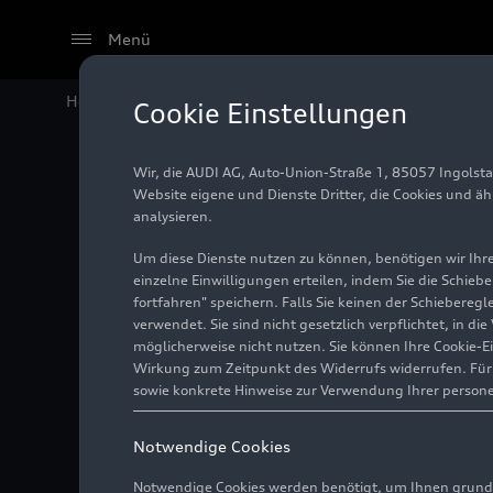
Menü
Home
Audi Media Center
Fotos
Audi RS
e-tron GT
Cookie Einstellungen
Wir, die AUDI AG, Auto-Union-Straße 1, 85057 Ingolst
Audi RS
Website eigene und Dienste Dritter, die Cookies und ä
analysieren.
Um diese Dienste nutzen zu können, benötigen wir Ihre 
einzelne Einwilligungen erteilen, indem Sie die Schieb
Foto
17.03.2021
fortfahren" speichern. Falls Sie keinen der Schiebere
verwendet. Sie sind nicht gesetzlich verpflichtet, in d
möglicherweise nicht nutzen. Sie können Ihre Cookie-E
Wirkung zum Zeitpunkt des Widerrufs widerrufen. Für d
sowie konkrete Hinweise zur Verwendung Ihrer person
Notwendige Cookies
Notwendige Cookies werden benötigt, um Ihnen grundl