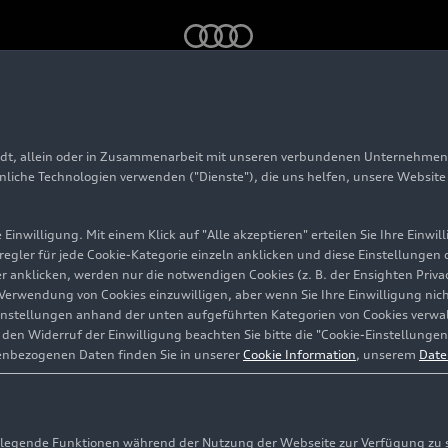
adt, allein oder in Zusammenarbeit mit unseren verbundenen Unternehmen 
e-tron GT
hnliche Technologien verwenden ("Dienste"), die uns helfen, unsere Websit
Einwilligung. Mit einem Klick auf "Alle akzeptieren" erteilen Sie Ihre Einw
eregler für jede Cookie-Kategorie einzeln anklicken und diese Einstellungen
gler anklicken, werden nur die notwendigen Cookies (z. B. der Ensighten Pr
ie Verwendung von Cookies einzuwilligen, aber wenn Sie Ihre Einwilligung ni
instellungen anhand der unten aufgeführten Kategorien von Cookies verwalt
en Widerruf der Einwilligung beachten Sie bitte die "Cookie-Einstellungen
enbezogenen Daten finden Sie in unserer
Cookie Information
, unserem
Date
egende Funktionen während der Nutzung der Webseite zur Verfügung zu ste