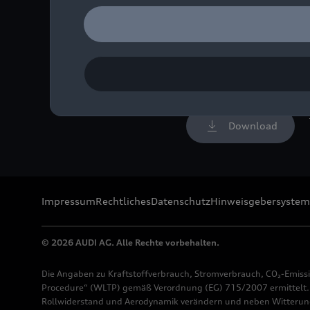
Detail
Bild-Nr: A211440 · Copyr
Rechte: Verwendung für 
Download
Impressum
Rechtliches
Datenschutz
Hinweisgebersystem
© 2026 AUDI AG. Alle Rechte vorbehalten.
Die Angaben zu Kraftstoffverbrauch, Stromverbrauch, CO₂-Emiss
Procedure“ (WLTP) gemäß Verordnung (EG) 715/2007 ermittelt. Z
Rollwiderstand und Aerodynamik verändern und neben Witterung