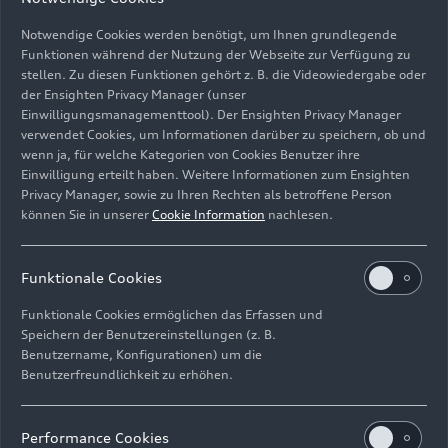
Notwendige Cookies werden benötigt, um Ihnen grundlegende
Funktionen während der Nutzung der Webseite zur Verfügung zu
stellen. Zu diesen Funktionen gehört z. B. die Videowiedergabe oder
der Ensighten Privacy Manager (unser
Einwilligungsmanagementtool). Der Ensighten Privacy Manager
Fahraufnahme,
verwendet Cookies, um Informationen darüber zu speichern, ob und
Farbe: Mythosschwarz Metallic
wenn ja, für welche Kategorien von Cookies Benutzer ihre
Einwilligung erteilt haben. Weitere Informationen zum Ensighten
Bild-Nr: A232985 · Copyright: AUDI AG
Privacy Manager, sowie zu Ihren Rechten als betroffene Person
können Sie in unserer
Cookie Information
nachlesen.
Rechte: Verwendung für Pressezwecke honorarfrei
Download
Funktionale Cookies
Funktionale Cookies ermöglichen das Erfassen und
Speichern der Benutzereinstellungen (z. B.
Benutzername, Konfigurationen) um die
Benutzerfreundlichkeit zu erhöhen.
Impressum
Rechtliches
Datenschutz
Hinweisgebersystem
Performance Cookies