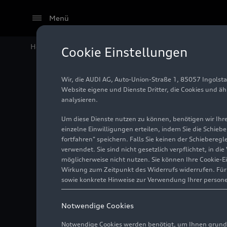
Menü
Home
Audi Media Center
Fotos
Audi
RS 6
Avant 
Cookie Einstellungen
Wir, die AUDI AG, Auto-Union-Straße 1, 85057 Ingolst
Audi
RS
Website eigene und Dienste Dritter, die Cookies und ä
analysieren.
Um diese Dienste nutzen zu können, benötigen wir Ihre 
einzelne Einwilligungen erteilen, indem Sie die Schieb
Foto
06.02.2024
fortfahren" speichern. Falls Sie keinen der Schiebere
verwendet. Sie sind nicht gesetzlich verpflichtet, in d
möglicherweise nicht nutzen. Sie können Ihre Cookie-E
Wirkung zum Zeitpunkt des Widerrufs widerrufen. Für d
sowie konkrete Hinweise zur Verwendung Ihrer person
Notwendige Cookies
Notwendige Cookies werden benötigt, um Ihnen grundl