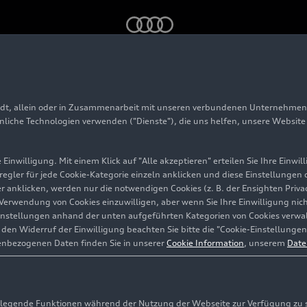
GT
adt, allein oder in Zusammenarbeit mit unseren verbundenen Unternehmen 
 6
Avant GT
hnliche Technologien verwenden ("Dienste"), die uns helfen, unsere Websit
Einwilligung. Mit einem Klick auf "Alle akzeptieren" erteilen Sie Ihre Einw
eregler für jede Cookie-Kategorie einzeln anklicken und diese Einstellungen
gler anklicken, werden nur die notwendigen Cookies (z. B. der Ensighten Pr
ie Verwendung von Cookies einzuwilligen, aber wenn Sie Ihre Einwilligung ni
instellungen anhand der unten aufgeführten Kategorien von Cookies verwalt
en Widerruf der Einwilligung beachten Sie bitte die "Cookie-Einstellungen
enbezogenen Daten finden Sie in unserer
Cookie Information
, unserem
Date
egende Funktionen während der Nutzung der Webseite zur Verfügung zu ste