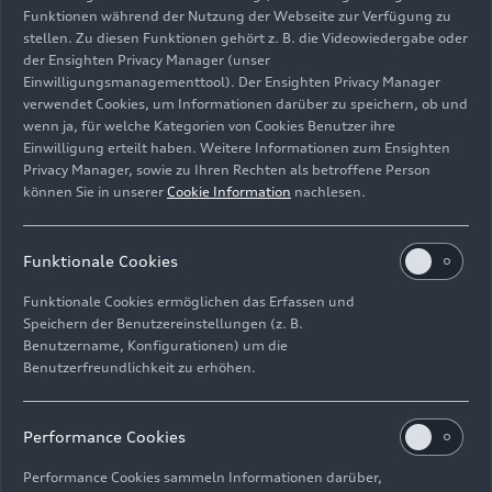
Funktionen während der Nutzung der Webseite zur Verfügung zu
stellen. Zu diesen Funktionen gehört z. B. die Videowiedergabe oder
der Ensighten Privacy Manager (unser
Einwilligungsmanagementtool). Der Ensighten Privacy Manager
Fahraufnahme,
verwendet Cookies, um Informationen darüber zu speichern, ob und
Color: Tango red
wenn ja, für welche Kategorien von Cookies Benutzer ihre
Einwilligung erteilt haben. Weitere Informationen zum Ensighten
Bild-Nr: A1916062 · Copyright: AUDI AG
Privacy Manager, sowie zu Ihren Rechten als betroffene Person
können Sie in unserer
Cookie Information
nachlesen.
Rechte: Verwendung für Pressezwecke honorarfrei
Download
Funktionale Cookies
Funktionale Cookies ermöglichen das Erfassen und
Speichern der Benutzereinstellungen (z. B.
Benutzername, Konfigurationen) um die
Benutzerfreundlichkeit zu erhöhen.
Impressum
Rechtliches
Datenschutz
Hinweisgebersystem
Performance Cookies
Cookie-Informationen
Cookie-Einstellungen
Performance Cookies sammeln Informationen darüber,
Informationen zur Barrierefreiheit
Kontakt