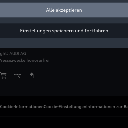
Alle akzeptieren
Einstellungen speichern und fortfahren
 F1 Grand Prix in Miami seine Premiere als Fahrzeug für die F1® P
rmel 1
ight: AUDI AG
Pressezwecke honorarfrei
Cookie-Informationen
Cookie-Einstellungen
Informationen zur Ba