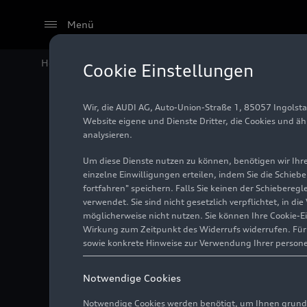
Menü
Home
Audi Media Center
Fotos
Audi
RS 5
: Premi
Cookie Einstellungen
Wir, die AUDI AG, Auto-Union-Straße 1, 85057 Ingolst
Audi
RS
Website eigene und Dienste Dritter, die Cookies und ä
analysieren.
Auto be
Um diese Dienste nutzen zu können, benötigen wir Ihre 
einzelne Einwilligungen erteilen, indem Sie die Schieb
fortfahren" speichern. Falls Sie keinen der Schiebere
verwendet. Sie sind nicht gesetzlich verpflichtet, in d
Foto
30.04.2026
Ingol
möglicherweise nicht nutzen. Sie können Ihre Cookie-E
Wirkung zum Zeitpunkt des Widerrufs widerrufen. Für d
sowie konkrete Hinweise zur Verwendung Ihrer person
Notwendige Cookies
Notwendige Cookies werden benötigt, um Ihnen grundl