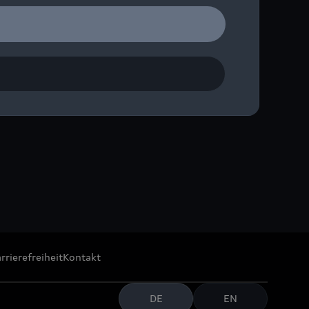
irelli Hot Laps im
rrierefreiheit
Kontakt
DE
EN