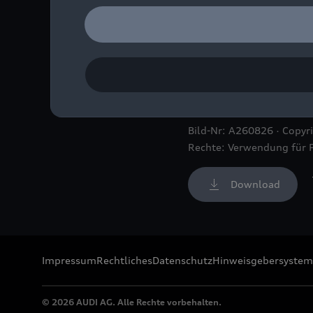
Der Audi
RS 5
feiert beim
Rahmenprogramm der Fo
Bild-Nr: A260826 · Copyr
Rechte: Verwendung für 
Download
Impressum
Rechtliches
Datenschutz
Hinweisgebersystem
© 2026 AUDI AG. Alle Rechte vorbehalten.