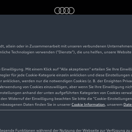
ere als Hot-Lap-Auto bei der Formel 1
adt, allein oder in Zusammenarbeit mit unseren verbundenen Unternehmen 
 5
: Premiere als Hot-
hnliche Technologien verwenden ("Dienste"), die uns helfen, unsere Websit
i der Formel 1
Einwilligung. Mit einem Klick auf "Alle akzeptieren" erteilen Sie Ihre Einw
eregler für jede Cookie-Kategorie einzeln anklicken und diese Einstellungen
gler anklicken, werden nur die notwendigen Cookies (z. B. der Ensighten Pr
ie Verwendung von Cookies einzuwilligen, aber wenn Sie Ihre Einwilligung ni
stadt/Miami
instellungen anhand der unten aufgeführten Kategorien von Cookies verwalt
en Widerruf der Einwilligung beachten Sie bitte die "Cookie-Einstellungen
enbezogenen Daten finden Sie in unserer
Cookie Information
, unserem
Date
egende Funktionen während der Nutzung der Webseite zur Verfügung zu ste