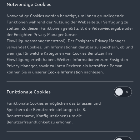
Notwendige Cookies
Notwendige Cookies werden benötigt, um Ihnen grundlegende
Funktionen während der Nutzung der Webseite zur Verfügung zu
stellen. Zu diesen Funktionen gehört z. B. die Videowiedergabe oder
der Ensighten Privacy Manager (unser
Einwilligungsmanagementtool). Der Ensighten Privacy Manager
verwendet Cookies, um Informationen darüber zu speichern, ob und
Standaufnahme, Farbe: Nardograu
wenn ja, für welche Kategorien von Cookies Benutzer ihre
Einwilligung erteilt haben. Weitere Informationen zum Ensighten
Bild-Nr: A222263 · Copyright: AUDI AG
Privacy Manager, sowie zu Ihren Rechten als betroffene Person
können Sie in unserer
Cookie Information
nachlesen.
Rechte: Verwendung für Pressezwecke honorarfrei
Download
Funktionale Cookies
Funktionale Cookies ermöglichen das Erfassen und
Speichern der Benutzereinstellungen (z. B.
Benutzername, Konfigurationen) um die
Benutzerfreundlichkeit zu erhöhen.