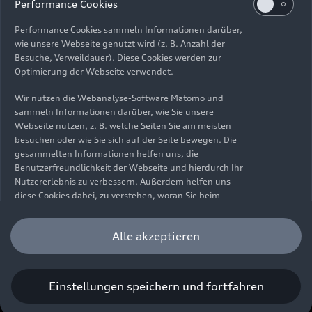
Impressum
Rechtliches
Datenschutz
Hinweisgebersystem
Performance Cookies
Cookie-Informationen
Cookie-Einstellungen
Performance Cookies sammeln Informationen darüber,
Informationen zur Barrierefreiheit
Kontakt
wie unsere Webseite genutzt wird (z. B. Anzahl der
Besuche, Verweildauer). Diese Cookies werden zur
© 2026 AUDI AG. Alle Rechte vorbehalten.
Optimierung der Webseite verwendet.
DE
EN
Wir nutzen die Webanalyse-Software Matomo und
sammeln Informationen darüber, wie Sie unsere
Die Angaben zu Kraftstoffverbrauch, Stromverbrauch, CO₂-
Webseite nutzen, z. B. welche Seiten Sie am meisten
Emissionen und elektrischer Reichweite wurden nach dem
besuchen oder wie Sie sich auf der Seite bewegen. Die
gesetzlich vorgeschriebenen Messverfahren „Worldwide
gesammelten Informationen helfen uns, die
Harmonized Light Vehicles Test Procedure“ (WLTP) gemäß
Benutzerfreundlichkeit der Webseite und hierdurch Ihr
Verordnung (EG) 715/2007 ermittelt. Zusatzausstattungen und
Nutzererlebnis zu verbessern. Außerdem helfen uns
Zubehör (Anbauteile, Reifenformat usw.) können relevante
diese Cookies dabei, zu verstehen, woran Sie beim
Fahrzeugparameter, wie z. B. Gewicht, Rollwiderstand und
Besuch unserer Website interessiert sind, damit wir
Aerodynamik verändern und neben Witterungs- und
unser Angebot optimieren können. Bitte beachten Sie,
Alle akzeptieren
Verkehrsbedingungen sowie dem individuellen Fahrverhalten den
dass Sie Ihre Einwilligung bezüglich der Platzierung von
Kraftstoffverbrauch, den Stromverbrauch, die CO₂-Emissionen,
Performance Cookies jederzeit widerrufen können.
die elektrische Reichweite und die Fahrleistungswerte eines
Weitere Informationen darüber, wie Sie Ihre
Fahrzeugs beeinflussen. Weitere Informationen zu WLTP finden
Einwilligung widerrufen können finden Sie in unserer
Einstellungen speichern und fortfahren
Sie unter
www.audi.de/wltp
.
Cookie Information
.