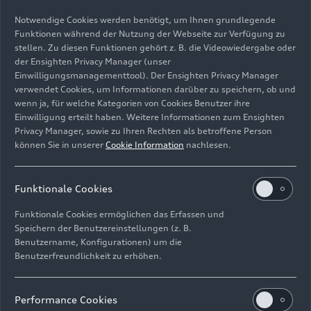
Notwendige Cookies werden benötigt, um Ihnen grundlegende
Funktionen während der Nutzung der Webseite zur Verfügung zu
stellen. Zu diesen Funktionen gehört z. B. die Videowiedergabe oder
der Ensighten Privacy Manager (unser
Einwilligungsmanagementtool). Der Ensighten Privacy Manager
Standaufnahme
verwendet Cookies, um Informationen darüber zu speichern, ob und
Farbe: Tangorot
wenn ja, für welche Kategorien von Cookies Benutzer ihre
Einwilligung erteilt haben. Weitere Informationen zum Ensighten
Bild-Nr: A1913256 · Copyright: AUDI AG
Privacy Manager, sowie zu Ihren Rechten als betroffene Person
Rechte: Verwendung für Pressezwecke honorarfrei
können Sie in unserer
Cookie Information
nachlesen.
Download
Funktionale Cookies
Funktionale Cookies ermöglichen das Erfassen und
Speichern der Benutzereinstellungen (z. B.
Benutzername, Konfigurationen) um die
Benutzerfreundlichkeit zu erhöhen.
Impressum
Rechtliches
Datenschutz
Hinweisgebersystem
Performance Cookies