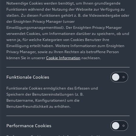
Notwendige Cookies werden benötigt, um Ihnen grundlegende
Funktionen während der Nutzung der Webseite zur Verfügung zu
stellen. Zu diesen Funktionen gehört z. B. die Videowiedergabe oder
der Ensighten Privacy Manager (unser
Einwilligungsmanagementtool). Der Ensighten Privacy Manager
verwendet Cookies, um Informationen darüber zu speichern, ob und
Audi R26 #5, Gabriel Bortoleto
wenn ja, für welche Kategorien von Cookies Benutzer ihre
Einwilligung erteilt haben. Weitere Informationen zum Ensighten
Bild-Nr: A260894 · Copyright: AUDI AG
Privacy Manager, sowie zu Ihren Rechten als betroffene Person
können Sie in unserer
Cookie Information
nachlesen.
Rechte: Verwendung für Pressezwecke honorarfrei
Download
Funktionale Cookies
Funktionale Cookies ermöglichen das Erfassen und
Speichern der Benutzereinstellungen (z. B.
Benutzername, Konfigurationen) um die
Benutzerfreundlichkeit zu erhöhen.
Impressum
Rechtliches
Datenschutz
Hinweisgebersystem
Performance Cookies
Cookie-Informationen
Cookie-Einstellungen