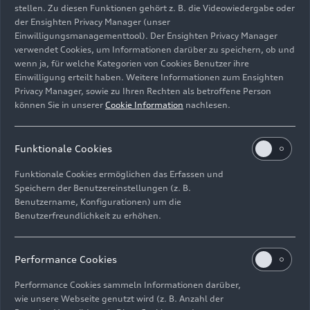
stellen. Zu diesen Funktionen gehört z. B. die Videowiedergabe oder
der Ensighten Privacy Manager (unser
Einwilligungsmanagementtool). Der Ensighten Privacy Manager
verwendet Cookies, um Informationen darüber zu speichern, ob und
Audi Revolut F1 Team
wenn ja, für welche Kategorien von Cookies Benutzer ihre
Einwilligung erteilt haben. Weitere Informationen zum Ensighten
Bild-Nr: A260572 · Copyright: Audi Revolut F1 Team
Privacy Manager, sowie zu Ihren Rechten als betroffene Person
Rechte: Verwendung für Pressezwecke honorarfrei
können Sie in unserer
Cookie Information
nachlesen.
Download
Funktionale Cookies
Funktionale Cookies ermöglichen das Erfassen und
Speichern der Benutzereinstellungen (z. B.
Benutzername, Konfigurationen) um die
Benutzerfreundlichkeit zu erhöhen.
Impressum
Rechtliches
Datenschutz
Hinweisgebersystem
Performance Cookies
Cookie-Informationen
Cookie-Einstellungen
Performance Cookies sammeln Informationen darüber,
Informationen zur Barrierefreiheit
Kontakt
wie unsere Webseite genutzt wird (z. B. Anzahl der