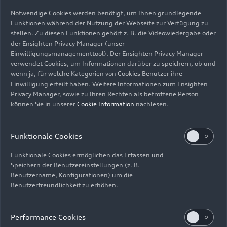
Notwendige Cookies werden benötigt, um Ihnen grundlegende
Funktionen während der Nutzung der Webseite zur Verfügung zu
stellen. Zu diesen Funktionen gehört z. B. die Videowiedergabe oder
der Ensighten Privacy Manager (unser
Einwilligungsmanagementtool). Der Ensighten Privacy Manager
verwendet Cookies, um Informationen darüber zu speichern, ob und
5,2 Liter-V10-FSI-Motor
wenn ja, für welche Kategorien von Cookies Benutzer ihre
Einwilligung erteilt haben. Weitere Informationen zum Ensighten
Bild-Nr: A225111 · Copyright: AUDI AG
Privacy Manager, sowie zu Ihren Rechten als betroffene Person
können Sie in unserer
Cookie Information
nachlesen.
Rechte: Verwendung für Pressezwecke honorarfrei
Download
Funktionale Cookies
Funktionale Cookies ermöglichen das Erfassen und
Speichern der Benutzereinstellungen (z. B.
Benutzername, Konfigurationen) um die
Benutzerfreundlichkeit zu erhöhen.
Impressum
Rechtliches
Datenschutz
Hinweisgebersystem
Performance Cookies