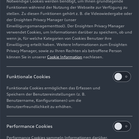
Notwendige Cookies werden benötigt, um Ihnen grundlegende
Funktionen während der Nutzung der Webseite zur Verfügung zu
stellen. Zu diesen Funktionen gehört z. B. die Videowiedergabe oder
der Ensighten Privacy Manager (unser
Einwilligungsmanagementtool). Der Ensighten Privacy Manager
verwendet Cookies, um Informationen darüber zu speichern, ob und
Cockpit
wenn ja, für welche Kategorien von Cookies Benutzer ihre
Einwilligung erteilt haben. Weitere Informationen zum Ensighten
Bild-Nr: A186321 · Copyright: AUDI AG
Privacy Manager, sowie zu Ihren Rechten als betroffene Person
können Sie in unserer
Cookie Information
nachlesen.
Rechte: Verwendung für Pressezwecke honorarfrei
Download
Funktionale Cookies
Funktionale Cookies ermöglichen das Erfassen und
Speichern der Benutzereinstellungen (z. B.
Benutzername, Konfigurationen) um die
Benutzerfreundlichkeit zu erhöhen.
Impressum
Rechtliches
Datenschutz
Hinweisgebersystem
Performance Cookies
Cookie-Informationen
Cookie-Einstellungen
Performance Cookies sammeln Informationen darüber,