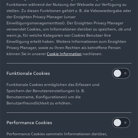
Funktionen während der Nutzung der Webseite zur Verfügung zu
stellen. Zu diesen Funktionen gehört z. B. die Videowiedergabe oder
der Ensighten Privacy Manager (unser
Einwilligungsmanagementtool). Der Ensighten Privacy Manager
Standaufnahme,
verwendet Cookies, um Informationen darüber zu speichern, ob und
Farbe: Plasmablau Metallic
wenn ja, für welche Kategorien von Cookies Benutzer ihre
Einwilligung erteilt haben. Weitere Informationen zum Ensighten
Bild-Nr: A242852 · Copyright: AUDI AG
Privacy Manager, sowie zu Ihren Rechten als betroffene Person
können Sie in unserer
Cookie Information
nachlesen.
Rechte: Verwendung für Pressezwecke honorarfrei
Download
Funktionale Cookies
Funktionale Cookies ermöglichen das Erfassen und
Speichern der Benutzereinstellungen (z. B.
Benutzername, Konfigurationen) um die
Benutzerfreundlichkeit zu erhöhen.
Impressum
Rechtliches
Datenschutz
Hinweisgebersystem
Performance Cookies
Cookie-Informationen
Cookie-Einstellungen
Performance Cookies sammeln Informationen darüber,
Informationen zur Barrierefreiheit
Kontakt