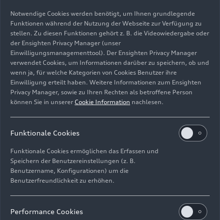
Notwendige Cookies werden benötigt, um Ihnen grundlegende
Funktionen während der Nutzung der Webseite zur Verfügung zu
stellen. Zu diesen Funktionen gehört z. B. die Videowiedergabe oder
der Ensighten Privacy Manager (unser
Einwilligungsmanagementtool). Der Ensighten Privacy Manager
Standaufnahme,
verwendet Cookies, um Informationen darüber zu speichern, ob und
Farbe: Plasmablau Metallic
wenn ja, für welche Kategorien von Cookies Benutzer ihre
Einwilligung erteilt haben. Weitere Informationen zum Ensighten
Bild-Nr: A241230 · Copyright: AUDI AG
Privacy Manager, sowie zu Ihren Rechten als betroffene Person
können Sie in unserer
Cookie Information
nachlesen.
Rechte: Verwendung für Pressezwecke honorarfrei
Download
Funktionale Cookies
Funktionale Cookies ermöglichen das Erfassen und
Speichern der Benutzereinstellungen (z. B.
Benutzername, Konfigurationen) um die
Benutzerfreundlichkeit zu erhöhen.
Impressum
Rechtliches
Datenschutz
Hinweisgebersystem
Performance Cookies