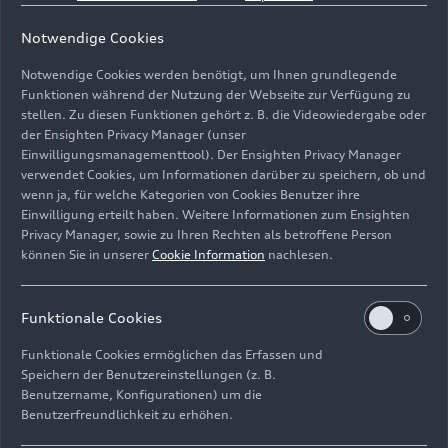
Notwendige Cookies
Notwendige Cookies werden benötigt, um Ihnen grundlegende
Funktionen während der Nutzung der Webseite zur Verfügung zu
stellen. Zu diesen Funktionen gehört z. B. die Videowiedergabe oder
der Ensighten Privacy Manager (unser
Einwilligungsmanagementtool). Der Ensighten Privacy Manager
Kakteen und Grünflächen prägen das Gelände des Audi
verwendet Cookies, um Informationen darüber zu speichern, ob und
Werks in México
wenn ja, für welche Kategorien von Cookies Benutzer ihre
Einwilligung erteilt haben. Weitere Informationen zum Ensighten
Bild-Nr: A251880 · Copyright: AUDI AG
Privacy Manager, sowie zu Ihren Rechten als betroffene Person
können Sie in unserer
Cookie Information
nachlesen.
Rechte: Verwendung für Pressezwecke honorarfrei
Download
Funktionale Cookies
Funktionale Cookies ermöglichen das Erfassen und
Speichern der Benutzereinstellungen (z. B.
Benutzername, Konfigurationen) um die
Benutzerfreundlichkeit zu erhöhen.