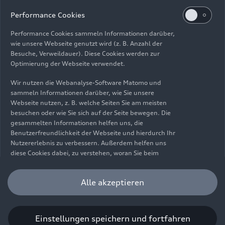
Impressum
Rechtliches
Datenschutz
Hinweisgebersystem
Performance Cookies
Cookie-Informationen
Cookie-Einstellungen
Performance Cookies sammeln Informationen darüber,
Informationen zur Barrierefreiheit
Kontakt
wie unsere Webseite genutzt wird (z. B. Anzahl der
Besuche, Verweildauer). Diese Cookies werden zur
© 2026 AUDI AG. Alle Rechte vorbehalten.
Optimierung der Webseite verwendet.
DE
EN
Wir nutzen die Webanalyse-Software Matomo und
sammeln Informationen darüber, wie Sie unsere
Die Angaben zu Kraftstoffverbrauch, Stromverbrauch, CO₂-
Webseite nutzen, z. B. welche Seiten Sie am meisten
Emissionen und elektrischer Reichweite wurden nach dem
besuchen oder wie Sie sich auf der Seite bewegen. Die
gesetzlich vorgeschriebenen Messverfahren „Worldwide
gesammelten Informationen helfen uns, die
Harmonized Light Vehicles Test Procedure“ (WLTP) gemäß
Benutzerfreundlichkeit der Webseite und hierdurch Ihr
Verordnung (EG) 715/2007 ermittelt. Zusatzausstattungen und
Nutzererlebnis zu verbessern. Außerdem helfen uns
Zubehör (Anbauteile, Reifenformat usw.) können relevante
diese Cookies dabei, zu verstehen, woran Sie beim
Fahrzeugparameter, wie z. B. Gewicht, Rollwiderstand und
Besuch unserer Website interessiert sind, damit wir
Aerodynamik verändern und neben Witterungs- und
unser Angebot optimieren können. Bitte beachten Sie,
Alle akzeptieren
Verkehrsbedingungen sowie dem individuellen Fahrverhalten den
dass Sie Ihre Einwilligung bezüglich der Platzierung von
Kraftstoffverbrauch, den Stromverbrauch, die CO₂-Emissionen,
Performance Cookies jederzeit widerrufen können.
die elektrische Reichweite und die Fahrleistungswerte eines
Weitere Informationen darüber, wie Sie Ihre
Fahrzeugs beeinflussen. Weitere Informationen zu WLTP finden
Einwilligung widerrufen können finden Sie in unserer
Einstellungen speichern und fortfahren
Sie unter
www.audi.de/wltp
.
Cookie Information
.