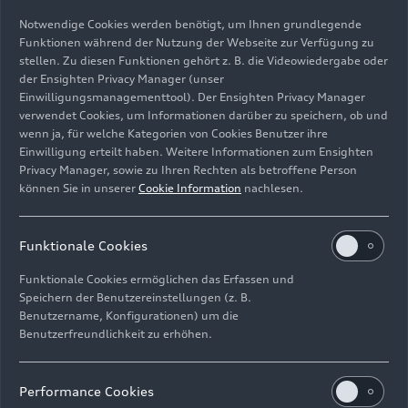
Notwendige Cookies werden benötigt, um Ihnen grundlegende
Funktionen während der Nutzung der Webseite zur Verfügung zu
stellen. Zu diesen Funktionen gehört z. B. die Videowiedergabe oder
der Ensighten Privacy Manager (unser
Einwilligungsmanagementtool). Der Ensighten Privacy Manager
Standaufnahme,
verwendet Cookies, um Informationen darüber zu speichern, ob und
Farbe: Salbeigrün
wenn ja, für welche Kategorien von Cookies Benutzer ihre
Einwilligung erteilt haben. Weitere Informationen zum Ensighten
Bild-Nr: A250793 · Copyright: AUDI AG
Privacy Manager, sowie zu Ihren Rechten als betroffene Person
können Sie in unserer
Cookie Information
nachlesen.
Rechte: Verwendung für Pressezwecke honorarfrei
Download
Funktionale Cookies
Funktionale Cookies ermöglichen das Erfassen und
Speichern der Benutzereinstellungen (z. B.
Benutzername, Konfigurationen) um die
Benutzerfreundlichkeit zu erhöhen.
Impressum
Rechtliches
Datenschutz
Hinweisgebersystem
Performance Cookies