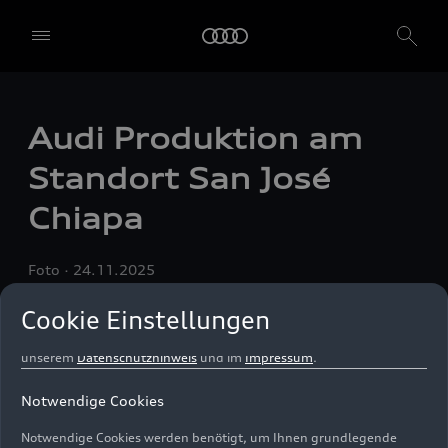
Einwilligung zur Verwendung aller Dienste. Sie können auch
einzelne Einwilligungen erteilen, indem Sie die Schieberegler für
jede Cookie-Kategorie einzeln anklicken und diese Einstellungen
durch Klicken auf "Einstellungen speichern und fortfahren"
speichern. Falls Sie keinen der Schieberegler anklicken, werden nur
die notwendigen Cookies (z. B. der Ensighten Privacy Manager,
Audi Produktion am
unser Einwilligungsmanagementtool) verwendet. Sie sind nicht
gesetzlich verpflichtet, in die Verwendung von Cookies
Standort San José
einzuwilligen, aber wenn Sie Ihre Einwilligung nicht erteilen,
können Sie bestimmte unserer Dienste möglicherweise nicht
Chiapa
nutzen. Sie können Ihre Cookie-Einstellungen anhand der unten
aufgeführten Kategorien von Cookies verwalten. Sie können Ihre
Einwilligung jederzeit mit Wirkung zum Zeitpunkt des Widerrufs
Foto
24.11.2025
widerrufen. Für den Widerruf der Einwilligung beachten Sie bitte
die "Cookie-Einstellungen" in der Fußzeile der Webseite. Weitere
Cookie Einstellungen
Informationen sowie konkrete Hinweise zur Verwendung Ihrer
personenbezogenen Daten finden Sie in unserer
Cookie Information
,
unserem
Datenschutzhinweis
und im
Impressum
.
Notwendige Cookies
Notwendige Cookies werden benötigt, um Ihnen grundlegende