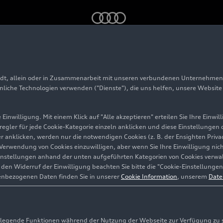
an José Chiapa weihen Sportpark ein
adt, allein oder in Zusammenarbeit mit unseren verbundenen Unternehmen 
xico und San José Ch
hnliche Technologien verwenden ("Dienste"), die uns helfen, unsere Websit
Sportpark ein
Einwilligung. Mit einem Klick auf "Alle akzeptieren" erteilen Sie Ihre Einw
eregler für jede Cookie-Kategorie einzeln anklicken und diese Einstellungen
gler anklicken, werden nur die notwendigen Cookies (z. B. der Ensighten Pr
ie Verwendung von Cookies einzuwilligen, aber wenn Sie Ihre Einwilligung ni
instellungen anhand der unten aufgeführten Kategorien von Cookies verwalt
en Widerruf der Einwilligung beachten Sie bitte die "Cookie-Einstellungen
enbezogenen Daten finden Sie in unserer
Cookie Information
, unserem
Date
egende Funktionen während der Nutzung der Webseite zur Verfügung zu ste