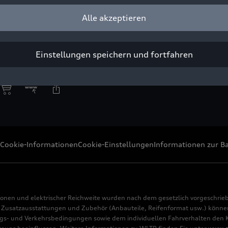
Alle akzeptieren
 Chiapa eröffnen Sportspark
ight: AUDI AG
Einstellungen speichern und fortfahren
Pressezwecke honorarfrei
Cookie-Informationen
Cookie-Einstellungen
Informationen zur Ba
ionen und elektrischer Reichweite wurden nach dem gesetzlich vorgeschrie
usatzausstattungen und Zubehör (Anbauteile, Reifenformat usw.) können 
s- und Verkehrsbedingungen sowie dem individuellen Fahrverhalten den Kr