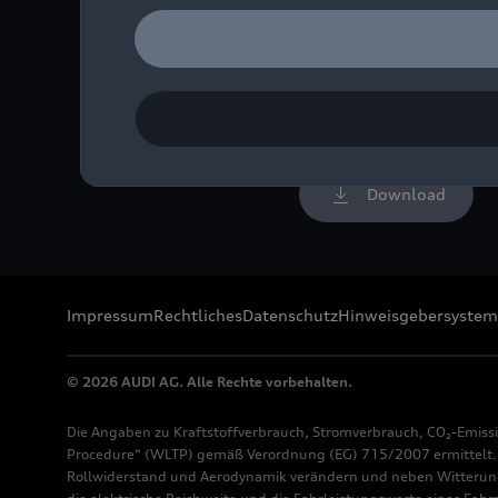
Audi Mexiko und San Jose
Bild-Nr: A231031 · Copyr
Rechte: Verwendung für 
Download
Impressum
Rechtliches
Datenschutz
Hinweisgebersystem
© 2026 AUDI AG. Alle Rechte vorbehalten.
Die Angaben zu Kraftstoffverbrauch, Stromverbrauch, CO₂-Emiss
Procedure“ (WLTP) gemäß Verordnung (EG) 715/2007 ermittelt. Z
Rollwiderstand und Aerodynamik verändern und neben Witterung