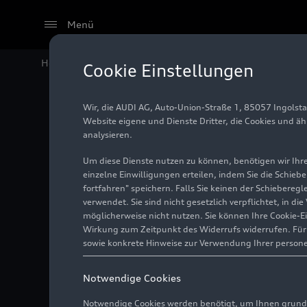
Menü
Home
Audi Media Center
Fotos
Audi México und S
Cookie Einstellungen
Wir, die AUDI AG, Auto-Union-Straße 1, 85057 Ingolst
Audi Mé
Website eigene und Dienste Dritter, die Cookies und ä
analysieren.
weihen 
Um diese Dienste nutzen zu können, benötigen wir Ihre 
einzelne Einwilligungen erteilen, indem Sie die Schieb
fortfahren" speichern. Falls Sie keinen der Schiebere
verwendet. Sie sind nicht gesetzlich verpflichtet, in d
Foto
10.02.2023
möglicherweise nicht nutzen. Sie können Ihre Cookie-E
Wirkung zum Zeitpunkt des Widerrufs widerrufen. Für d
sowie konkrete Hinweise zur Verwendung Ihrer person
Notwendige Cookies
Notwendige Cookies werden benötigt, um Ihnen grundl