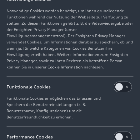
Notwendige Cookies werden benötigt, um Ihnen grundlegende
Funktionen während der Nutzung der Webseite zur Verfügung zu
stellen. Zu diesen Funktionen gehört z. B. die Videowiedergabe oder
der Ensighten Privacy Manager (unser
Einwilligungsmanagementtool). Der Ensighten Privacy Manager
Standaufnahme,
verwendet Cookies, um Informationen darüber zu speichern, ob und
Farbe: Catalunyarot, Plasmablau
wenn ja, für welche Kategorien von Cookies Benutzer ihre
Einwilligung erteilt haben. Weitere Informationen zum Ensighten
Bild-Nr: A202179 · Copyright: AUDI AG
Privacy Manager, sowie zu Ihren Rechten als betroffene Person
können Sie in unserer
Cookie Information
nachlesen.
Rechte: Verwendung für Pressezwecke honorarfrei
Download
Funktionale Cookies
Funktionale Cookies ermöglichen das Erfassen und
Speichern der Benutzereinstellungen (z. B.
Benutzername, Konfigurationen) um die
Benutzerfreundlichkeit zu erhöhen.
Impressum
Rechtliches
Datenschutz
Hinweisgebersystem
Performance Cookies