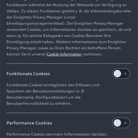
Funktionen während der Nutzung der Webseite zur Verfügung zu
stellen. Zu diesen Funktionen gehört z. B. die Videowiedergabe oder
der Ensighten Privacy Manager (unser
Einwilligungsmanagementtool). Der Ensighten Privacy Manager
Standaufnahme,
verwendet Cookies, um Informationen darüber zu speichern, ob und
Farbe: Tangorot Metallic
wenn ja, für welche Kategorien von Cookies Benutzer ihre
Einwilligung erteilt haben. Weitere Informationen zum Ensighten
Bild-Nr: A221638 · Copyright: AUDI AG
Privacy Manager, sowie zu Ihren Rechten als betroffene Person
Rechte: Verwendung für Pressezwecke honorarfrei
können Sie in unserer
Cookie Information
nachlesen.
Download
Funktionale Cookies
Funktionale Cookies ermöglichen das Erfassen und
Speichern der Benutzereinstellungen (z. B.
Benutzername, Konfigurationen) um die
Benutzerfreundlichkeit zu erhöhen.
Impressum
Rechtliches
Datenschutz
Hinweisgebersystem
Performance Cookies
Cookie-Informationen
Cookie-Einstellungen
Performance Cookies sammeln Informationen darüber,
Informationen zur Barrierefreiheit
Kontakt