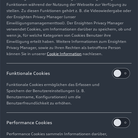
Funktionen während der Nutzung der Webseite zur Verfügung zu
stellen. Zu diesen Funktionen gehört z. B. die Videowiedergabe oder
der Ensighten Privacy Manager (unser
Einwilligungsmanagementtool). Der Ensighten Privacy Manager
Standaufnahme,
verwendet Cookies, um Informationen darüber zu speichern, ob und
Farbe: Suzukagrau
wenn ja, für welche Kategorien von Cookies Benutzer ihre
Einwilligung erteilt haben. Weitere Informationen zum Ensighten
Bild-Nr: A218729 · Copyright: AUDI AG
Privacy Manager, sowie zu Ihren Rechten als betroffene Person
können Sie in unserer
Cookie Information
nachlesen.
Rechte: Verwendung für Pressezwecke honorarfrei
Download
Funktionale Cookies
Funktionale Cookies ermöglichen das Erfassen und
Speichern der Benutzereinstellungen (z. B.
Benutzername, Konfigurationen) um die
Benutzerfreundlichkeit zu erhöhen.
Impressum
Rechtliches
Datenschutz
Hinweisgebersystem
Performance Cookies
Cookie-Informationen
Cookie-Einstellungen
Performance Cookies sammeln Informationen darüber,
Informationen zur Barrierefreiheit
Kontakt