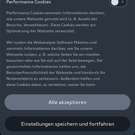
Impressum
Rechtliches
Datenschutz
Hinweisgebersystem
Performance Cookies
Cookie-Informationen
Cookie-Einstellungen
Performance Cookies sammeln Informationen darüber,
Informationen zur Barrierefreiheit
Kontakt
wie unsere Webseite genutzt wird (z. B. Anzahl der
Besuche, Verweildauer). Diese Cookies werden zur
© 2026 AUDI AG. Alle Rechte vorbehalten.
Optimierung der Webseite verwendet.
DE
EN
Wir nutzen die Webanalyse-Software Matomo und
sammeln Informationen darüber, wie Sie unsere
Die Angaben zu Kraftstoffverbrauch, Stromverbrauch, CO₂-
Webseite nutzen, z. B. welche Seiten Sie am meisten
Emissionen und elektrischer Reichweite wurden nach dem
besuchen oder wie Sie sich auf der Seite bewegen. Die
gesetzlich vorgeschriebenen Messverfahren „Worldwide
gesammelten Informationen helfen uns, die
Harmonized Light Vehicles Test Procedure“ (WLTP) gemäß
Benutzerfreundlichkeit der Webseite und hierdurch Ihr
Verordnung (EG) 715/2007 ermittelt. Zusatzausstattungen und
Nutzererlebnis zu verbessern. Außerdem helfen uns
Zubehör (Anbauteile, Reifenformat usw.) können relevante
diese Cookies dabei, zu verstehen, woran Sie beim
Fahrzeugparameter, wie z. B. Gewicht, Rollwiderstand und
Besuch unserer Website interessiert sind, damit wir
Aerodynamik verändern und neben Witterungs- und
unser Angebot optimieren können. Bitte beachten Sie,
Alle akzeptieren
Verkehrsbedingungen sowie dem individuellen Fahrverhalten den
dass Sie Ihre Einwilligung bezüglich der Platzierung von
Kraftstoffverbrauch, den Stromverbrauch, die CO₂-Emissionen,
Performance Cookies jederzeit widerrufen können.
die elektrische Reichweite und die Fahrleistungswerte eines
Weitere Informationen darüber, wie Sie Ihre
Fahrzeugs beeinflussen. Weitere Informationen zu WLTP finden
Einwilligung widerrufen können finden Sie in unserer
Einstellungen speichern und fortfahren
Sie unter
www.audi.de/wltp
.
Cookie Information
.