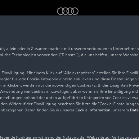
adt, allein oder in Zusammenarbeit mit unseren verbundenen Unternehmen 
tron GT
hnliche Technologien verwenden ("Dienste"), die uns helfen, unsere Websit
Einwilligung. Mit einem Klick auf "Alle akzeptieren" erteilen Sie Ihre Einw
eregler für jede Cookie-Kategorie einzeln anklicken und diese Einstellungen
gler anklicken, werden nur die notwendigen Cookies (z. B. der Ensighten Pr
ie Verwendung von Cookies einzuwilligen, aber wenn Sie Ihre Einwilligung ni
instellungen anhand der unten aufgeführten Kategorien von Cookies verwalt
en Widerruf der Einwilligung beachten Sie bitte die "Cookie-Einstellungen
enbezogenen Daten finden Sie in unserer
Cookie Information
, unserem
Date
egende Funktionen während der Nutzung der Webseite zur Verfügung zu ste