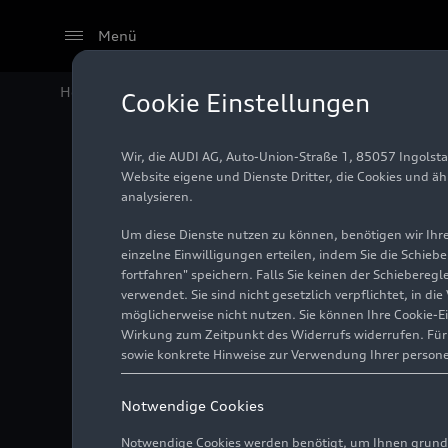
Menü
Home
Audi Media Center
Fotos
Audi
e-tron GT
Cookie Einstellungen
Wir, die AUDI AG, Auto-Union-Straße 1, 85057 Ingolst
Audi
e-
Website eigene und Dienste Dritter, die Cookies und ä
analysieren.
Um diese Dienste nutzen zu können, benötigen wir Ihre 
einzelne Einwilligungen erteilen, indem Sie die Schieb
Foto
16.09.2024
fortfahren" speichern. Falls Sie keinen der Schiebere
verwendet. Sie sind nicht gesetzlich verpflichtet, in d
möglicherweise nicht nutzen. Sie können Ihre Cookie-E
Wirkung zum Zeitpunkt des Widerrufs widerrufen. Für d
sowie konkrete Hinweise zur Verwendung Ihrer person
Notwendige Cookies
Notwendige Cookies werden benötigt, um Ihnen grundl