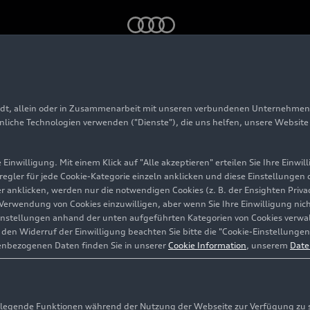
 Shibakōen – zweiter Ladehub in Tokio
adt, allein oder in Zusammenarbeit mit unseren verbundenen Unternehmen 
arging hub Shibakōen
hnliche Technologien verwenden ("Dienste"), die uns helfen, unsere Websit
Ladehub in Tokio
Einwilligung. Mit einem Klick auf "Alle akzeptieren" erteilen Sie Ihre Einw
eregler für jede Cookie-Kategorie einzeln anklicken und diese Einstellungen
gler anklicken, werden nur die notwendigen Cookies (z. B. der Ensighten Pr
ie Verwendung von Cookies einzuwilligen, aber wenn Sie Ihre Einwilligung ni
instellungen anhand der unten aufgeführten Kategorien von Cookies verwalt
en Widerruf der Einwilligung beachten Sie bitte die "Cookie-Einstellungen
enbezogenen Daten finden Sie in unserer
Cookie Information
, unserem
Date
egende Funktionen während der Nutzung der Webseite zur Verfügung zu ste