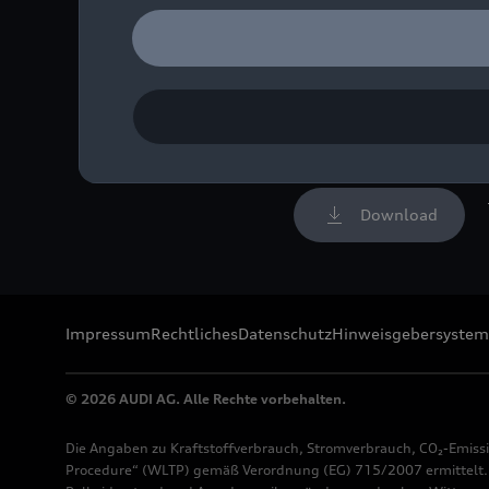
Audi hat am 24. April 202
weiter aus.
Bild-Nr: A250593 · Copyr
Rechte: Verwendung für 
Download
Impressum
Rechtliches
Datenschutz
Hinweisgebersystem
© 2026 AUDI AG. Alle Rechte vorbehalten.
Die Angaben zu Kraftstoffverbrauch, Stromverbrauch, CO₂-Emiss
Procedure“ (WLTP) gemäß Verordnung (EG) 715/2007 ermittelt. Z