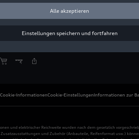
Alle akzeptieren
5 seinen zweiten charging hub in Tokio eröffnet und baut sein 
Einstellungen speichern und fortfahren
ight: AUDI AG
Pressezwecke honorarfrei
Cookie-Informationen
Cookie-Einstellungen
Informationen zur Ba
ionen und elektrischer Reichweite wurden nach dem gesetzlich vorgeschrie
usatzausstattungen und Zubehör (Anbauteile, Reifenformat usw.) können 