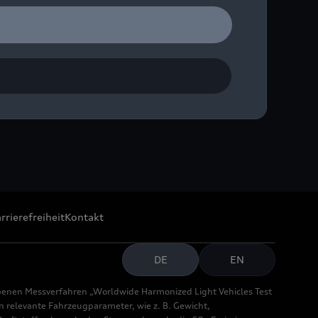
globales Schnellladenetz
rrierefreiheit
Kontakt
DE
EN
benen Messverfahren „Worldwide Harmonized Light Vehicles Test
relevante Fahrzeugparameter, wie z. B. Gewicht,