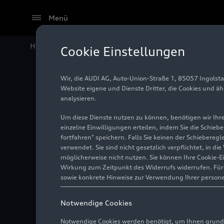
Menü
Home
Audi Media Center
Fotos
Audi charging hub
Cookie Einstellungen
Wir, die AUDI AG, Auto-Union-Straße 1, 85057 Ingolst
Audi ch
Website eigene und Dienste Dritter, die Cookies und ä
analysieren.
zweiter 
Um diese Dienste nutzen zu können, benötigen wir Ihre 
einzelne Einwilligungen erteilen, indem Sie die Schieb
fortfahren" speichern. Falls Sie keinen der Schiebere
verwendet. Sie sind nicht gesetzlich verpflichtet, in d
Foto
07.05.2025
möglicherweise nicht nutzen. Sie können Ihre Cookie-E
Wirkung zum Zeitpunkt des Widerrufs widerrufen. Für d
sowie konkrete Hinweise zur Verwendung Ihrer person
Notwendige Cookies
Notwendige Cookies werden benötigt, um Ihnen grundl