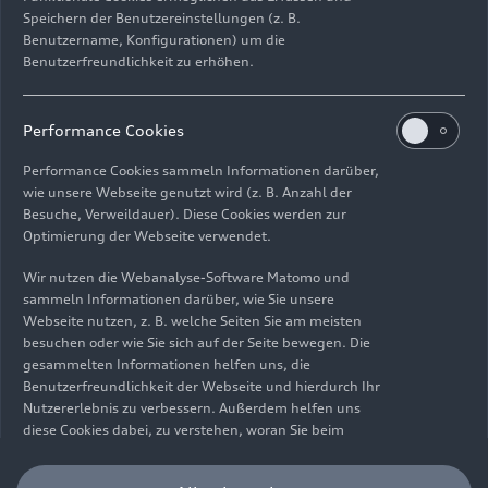
Speichern der Benutzereinstellungen (z. B.
Benutzername, Konfigurationen) um die
Benutzerfreundlichkeit zu erhöhen.
Impressum
Rechtliches
Datenschutz
Hinweisgebersystem
Performance Cookies
Cookie-Informationen
Cookie-Einstellungen
Performance Cookies sammeln Informationen darüber,
Informationen zur Barrierefreiheit
Kontakt
wie unsere Webseite genutzt wird (z. B. Anzahl der
Besuche, Verweildauer). Diese Cookies werden zur
© 2026 AUDI AG. Alle Rechte vorbehalten.
Optimierung der Webseite verwendet.
DE
EN
Wir nutzen die Webanalyse-Software Matomo und
sammeln Informationen darüber, wie Sie unsere
Die Angaben zu Kraftstoffverbrauch, Stromverbrauch, CO₂-
Webseite nutzen, z. B. welche Seiten Sie am meisten
Emissionen und elektrischer Reichweite wurden nach dem
besuchen oder wie Sie sich auf der Seite bewegen. Die
gesetzlich vorgeschriebenen Messverfahren „Worldwide
gesammelten Informationen helfen uns, die
Harmonized Light Vehicles Test Procedure“ (WLTP) gemäß
Benutzerfreundlichkeit der Webseite und hierdurch Ihr
Verordnung (EG) 715/2007 ermittelt. Zusatzausstattungen und
Nutzererlebnis zu verbessern. Außerdem helfen uns
Zubehör (Anbauteile, Reifenformat usw.) können relevante
diese Cookies dabei, zu verstehen, woran Sie beim
Fahrzeugparameter, wie z. B. Gewicht, Rollwiderstand und
Besuch unserer Website interessiert sind, damit wir
Aerodynamik verändern und neben Witterungs- und
unser Angebot optimieren können. Bitte beachten Sie,