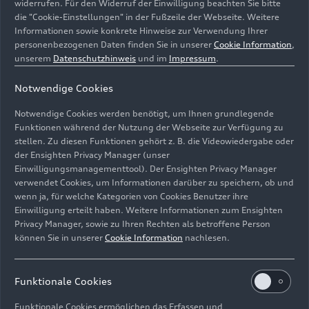
widerrufen. Für den Widerruf der Einwilligung beachten Sie bitte
die "Cookie-Einstellungen" in der Fußzeile der Webseite. Weitere
Informationen sowie konkrete Hinweise zur Verwendung Ihrer
personenbezogenen Daten finden Sie in unserer
Cookie Information
,
unserem
Datenschutzhinweis
und im
Impressum
.
Nach den Standorten Nürnberg, Berlin und Zürich hat
Notwendige Cookies
die Marke mit den Vier Ringen in Salzburg die vierte
Premium-Schnellladestation weltweit eröffnet. Vier
Notwendige Cookies werden benötigt, um Ihnen grundlegende
vorab reservierbare Schnellladepunkte mit bis zu 320
Funktionen während der Nutzung der Webseite zur Verfügung zu
kW Ladeleistung ermöglichen nachhaltiges Laden ohne
stellen. Zu diesen Funktionen gehört z. B. die Videowiedergabe oder
der Ensighten Privacy Manager (unser
Leistungsabfall, während die vorhandene Infrastruktur
Einwilligungsmanagementtool). Der Ensighten Privacy Manager
und zahlreiche Services auch für Durchreisende ein
verwendet Cookies, um Informationen darüber zu speichern, ob und
Ladeerlebnis schaffen.
wenn ja, für welche Kategorien von Cookies Benutzer ihre
Einwilligung erteilt haben. Weitere Informationen zum Ensighten
Bild-Nr: A232789 · Copyright: AUDI AG
Privacy Manager, sowie zu Ihren Rechten als betroffene Person
können Sie in unserer
Cookie Information
nachlesen.
Rechte: Verwendung für Pressezwecke honorarfrei
Download
Funktionale Cookies
Funktionale Cookies ermöglichen das Erfassen und