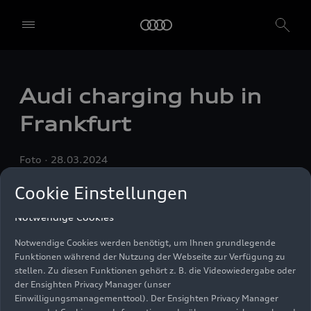
speichern. Falls Sie keinen der Schieberegler anklicken, werden nur
die notwendigen Cookies (z. B. der Ensighten Privacy Manager,
unser Einwilligungsmanagementtool) verwendet. Sie sind nicht
gesetzlich verpflichtet, in die Verwendung von Cookies
einzuwilligen, aber wenn Sie Ihre Einwilligung nicht erteilen,
können Sie bestimmte unserer Dienste möglicherweise nicht
Audi charging hub in
nutzen. Sie können Ihre Cookie-Einstellungen anhand der unten
aufgeführten Kategorien von Cookies verwalten. Sie können Ihre
Frankfurt
Einwilligung jederzeit mit Wirkung zum Zeitpunkt des Widerrufs
widerrufen. Für den Widerruf der Einwilligung beachten Sie bitte
die "Cookie-Einstellungen" in der Fußzeile der Webseite. Weitere
Foto
28.03.2024
Informationen sowie konkrete Hinweise zur Verwendung Ihrer
personenbezogenen Daten finden Sie in unserer
Cookie Information
,
unserem
Datenschutzhinweis
und im
Impressum
.
Cookie Einstellungen
Notwendige Cookies
Notwendige Cookies werden benötigt, um Ihnen grundlegende
Funktionen während der Nutzung der Webseite zur Verfügung zu
stellen. Zu diesen Funktionen gehört z. B. die Videowiedergabe oder
der Ensighten Privacy Manager (unser
Einwilligungsmanagementtool). Der Ensighten Privacy Manager