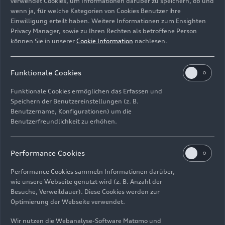
verwendet Cookies, um Informationen darüber zu speichern, ob und
wenn ja, für welche Kategorien von Cookies Benutzer ihre
Einwilligung erteilt haben. Weitere Informationen zum Ensighten
Privacy Manager, sowie zu Ihren Rechten als betroffene Person
können Sie in unserer
Cookie Information
nachlesen.
Der Audi Q4
e-tron
am Audi charging hub Frankfurt
Funktionale Cookies
Bild-Nr: A242025 · Copyright: AUDI AG
Funktionale Cookies ermöglichen das Erfassen und
Rechte: Verwendung für Pressezwecke honorarfrei
Speichern der Benutzereinstellungen (z. B.
Benutzername, Konfigurationen) um die
Benutzerfreundlichkeit zu erhöhen.
Download
Performance Cookies
Performance Cookies sammeln Informationen darüber,
wie unsere Webseite genutzt wird (z. B. Anzahl der
Besuche, Verweildauer). Diese Cookies werden zur
Optimierung der Webseite verwendet.
Impressum
Rechtliches
Datenschutz
Hinweisgebersystem
Cookie-Informationen
Cookie-Einstellungen
Wir nutzen die Webanalyse-Software Matomo und