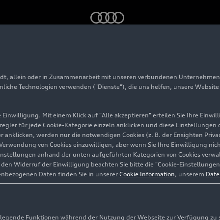
 in Frankfurt
adt, allein oder in Zusammenarbeit mit unseren verbundenen Unternehmen 
rging hub in Frankfu
hnliche Technologien verwenden ("Dienste"), die uns helfen, unsere Websit
Einwilligung. Mit einem Klick auf "Alle akzeptieren" erteilen Sie Ihre Einw
eregler für jede Cookie-Kategorie einzeln anklicken und diese Einstellungen
gler anklicken, werden nur die notwendigen Cookies (z. B. der Ensighten Pr
ie Verwendung von Cookies einzuwilligen, aber wenn Sie Ihre Einwilligung ni
instellungen anhand der unten aufgeführten Kategorien von Cookies verwalt
en Widerruf der Einwilligung beachten Sie bitte die "Cookie-Einstellungen
enbezogenen Daten finden Sie in unserer
Cookie Information
, unserem
Date
egende Funktionen während der Nutzung der Webseite zur Verfügung zu ste