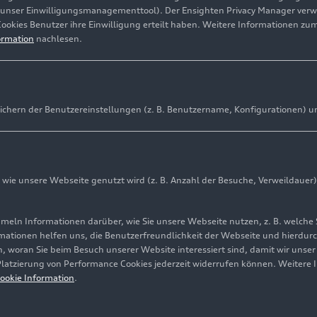
(unser Einwilligungsmanagementtool). Der Ensighten Privacy Manager ver
Cookies Benutzer ihre Einwilligung erteilt haben. Weitere Informationen zu
ormation
nachlesen.
ichern der Benutzereinstellungen (z. B. Benutzername, Konfigurationen) u
ie unsere Webseite genutzt wird (z. B. Anzahl der Besuche, Verweildauer)
ln Informationen darüber, wie Sie unsere Webseite nutzen, z. B. welche 
mationen helfen uns, die Benutzerfreundlichkeit der Webseite und hierdurc
, woran Sie beim Besuch unserer Website interessiert sind, damit wir unse
 Platzierung von Performance Cookies jederzeit widerrufen können. Weitere 
ookie Information
.
sollte mindestens die maximale Ladeleistung des Fahrzeugs abg