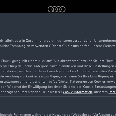
b
adt, allein oder in Zusammenarbeit mit unseren verbundenen Unternehmen 
arging hub
hnliche Technologien verwenden ("Dienste"), die uns helfen, unsere Websit
Einwilligung. Mit einem Klick auf "Alle akzeptieren" erteilen Sie Ihre Einw
eregler für jede Cookie-Kategorie einzeln anklicken und diese Einstellungen
gler anklicken, werden nur die notwendigen Cookies (z. B. der Ensighten Pr
ie Verwendung von Cookies einzuwilligen, aber wenn Sie Ihre Einwilligung ni
instellungen anhand der unten aufgeführten Kategorien von Cookies verwalt
en Widerruf der Einwilligung beachten Sie bitte die "Cookie-Einstellungen
enbezogenen Daten finden Sie in unserer
Cookie Information
, unserem
Date
egende Funktionen während der Nutzung der Webseite zur Verfügung zu ste