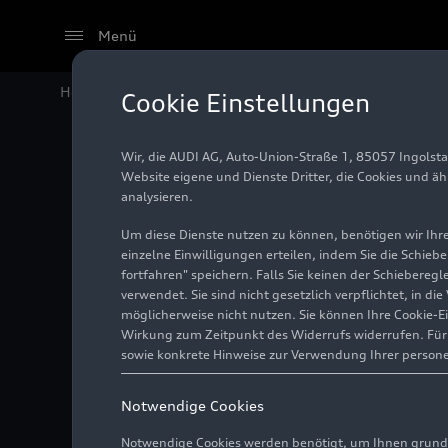
Menü
Home
Audi Media Center
Fotos
Audi charging hu
Cookie Einstellungen
Wir, die AUDI AG, Auto-Union-Straße 1, 85057 Ingolst
Audi ch
Website eigene und Dienste Dritter, die Cookies und ä
analysieren.
Um diese Dienste nutzen zu können, benötigen wir Ihre 
einzelne Einwilligungen erteilen, indem Sie die Schieb
Foto
02.06.2022
fortfahren" speichern. Falls Sie keinen der Schiebere
verwendet. Sie sind nicht gesetzlich verpflichtet, in d
möglicherweise nicht nutzen. Sie können Ihre Cookie-E
Wirkung zum Zeitpunkt des Widerrufs widerrufen. Für d
sowie konkrete Hinweise zur Verwendung Ihrer person
Notwendige Cookies
Notwendige Cookies werden benötigt, um Ihnen grundl