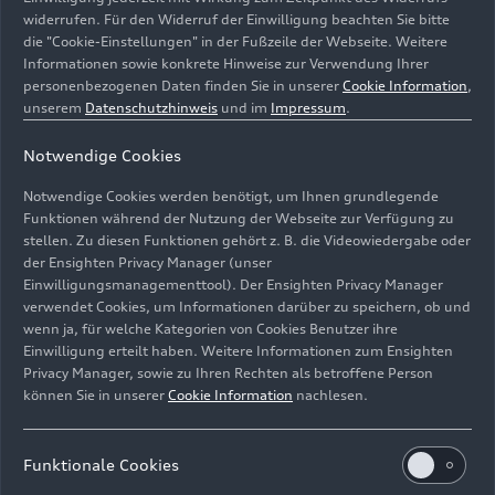
widerrufen. Für den Widerruf der Einwilligung beachten Sie bitte
die "Cookie-Einstellungen" in der Fußzeile der Webseite. Weitere
Informationen sowie konkrete Hinweise zur Verwendung Ihrer
personenbezogenen Daten finden Sie in unserer
Cookie Information
,
unserem
Datenschutzhinweis
und im
Impressum
.
Bildung, Sicherheit und Wohlstand: Elektrizität bildet
Notwendige Cookies
die Grundlage für das Leben, wie wir es heute führen. In
seiner Rede adressierte Audi Personalvorstand Xavier
Notwendige Cookies werden benötigt, um Ihnen grundlegende
Ros die Herausforderung, dass rund 675 Millionen
Funktionen während der Nutzung der Webseite zur Verfügung zu
Menschen keinen Zugang zu Elektrizität haben und
stellen. Zu diesen Funktionen gehört z. B. die Videowiedergabe oder
der Ensighten Privacy Manager (unser
berichtete, wie die Audi Stiftung für Umwelt die
Einwilligungsmanagementtool). Der Ensighten Privacy Manager
brasilianische NGO Litro de Luz unterstützt, um das zu
verwendet Cookies, um Informationen darüber zu speichern, ob und
ändern.
wenn ja, für welche Kategorien von Cookies Benutzer ihre
Einwilligung erteilt haben. Weitere Informationen zum Ensighten
Bild-Nr: A235104 · Copyright: AUDI AG
Privacy Manager, sowie zu Ihren Rechten als betroffene Person
können Sie in unserer
Cookie Information
nachlesen.
Rechte: Verwendung für Pressezwecke honorarfrei
Download
Funktionale Cookies