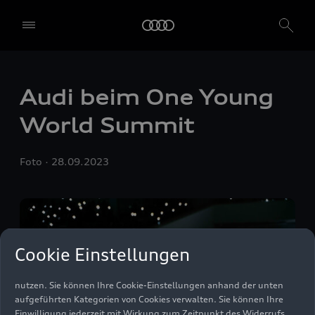
Wir, die AUDI AG, Auto-Union-Straße 1, 85057 Ingolstadt, allein
oder in Zusammenarbeit mit unseren verbundenen Unternehmen
und Partnern ("Wir", "Unser"), nutzen auf unserer Website eigene
und Dienste Dritter, die Cookies und ähnliche Technologien
verwenden ("Dienste"), die uns helfen, unsere Website zu
verbessern, den Datenverkehr und die Nutzung zu analysieren.
Audi beim One Young
Um diese Dienste nutzen zu können, benötigen wir Ihre
World Summit
Einwilligung. Mit einem Klick auf "Alle akzeptieren" erteilen Sie Ihre
Einwilligung zur Verwendung aller Dienste. Sie können auch
einzelne Einwilligungen erteilen, indem Sie die Schieberegler für
Foto
28.09.2023
jede Cookie-Kategorie einzeln anklicken und diese Einstellungen
durch Klicken auf "Einstellungen speichern und fortfahren"
speichern. Falls Sie keinen der Schieberegler anklicken, werden nur
die notwendigen Cookies (z. B. der Ensighten Privacy Manager,
unser Einwilligungsmanagementtool) verwendet. Sie sind nicht
gesetzlich verpflichtet, in die Verwendung von Cookies
Cookie Einstellungen
einzuwilligen, aber wenn Sie Ihre Einwilligung nicht erteilen,
können Sie bestimmte unserer Dienste möglicherweise nicht
nutzen. Sie können Ihre Cookie-Einstellungen anhand der unten
aufgeführten Kategorien von Cookies verwalten. Sie können Ihre
Einwilligung jederzeit mit Wirkung zum Zeitpunkt des Widerrufs