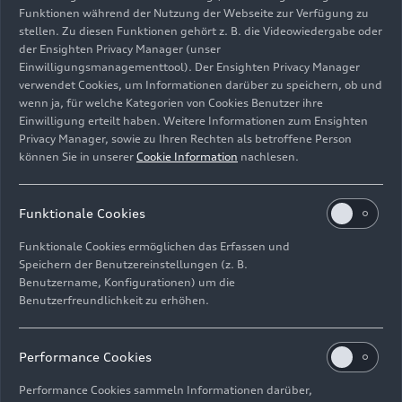
Funktionen während der Nutzung der Webseite zur Verfügung zu
stellen. Zu diesen Funktionen gehört z. B. die Videowiedergabe oder
der Ensighten Privacy Manager (unser
Einwilligungsmanagementtool). Der Ensighten Privacy Manager
Standaufnahme,
verwendet Cookies, um Informationen darüber zu speichern, ob und
Farbe: Manhattan grau
wenn ja, für welche Kategorien von Cookies Benutzer ihre
Einwilligung erteilt haben. Weitere Informationen zum Ensighten
Bild-Nr: A218450 · Copyright: AUDI AG
Privacy Manager, sowie zu Ihren Rechten als betroffene Person
können Sie in unserer
Cookie Information
nachlesen.
Rechte: Verwendung für Pressezwecke honorarfrei
Download
Funktionale Cookies
Funktionale Cookies ermöglichen das Erfassen und
Speichern der Benutzereinstellungen (z. B.
Benutzername, Konfigurationen) um die
Benutzerfreundlichkeit zu erhöhen.
Impressum
Rechtliches
Datenschutz
Hinweisgebersystem
Performance Cookies
Cookie-Informationen
Cookie-Einstellungen
Performance Cookies sammeln Informationen darüber,
Informationen zur Barrierefreiheit
Kontakt