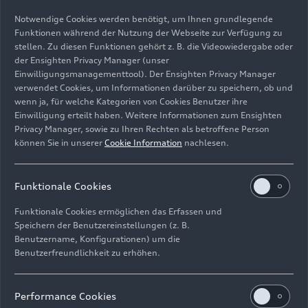
Notwendige Cookies werden benötigt, um Ihnen grundlegende
Funktionen während der Nutzung der Webseite zur Verfügung zu
stellen. Zu diesen Funktionen gehört z. B. die Videowiedergabe oder
der Ensighten Privacy Manager (unser
Einwilligungsmanagementtool). Der Ensighten Privacy Manager
Standaufnahme,
verwendet Cookies, um Informationen darüber zu speichern, ob und
Farbe: Firmamentblau Metallic
wenn ja, für welche Kategorien von Cookies Benutzer ihre
Einwilligung erteilt haben. Weitere Informationen zum Ensighten
Bild-Nr: A250402 · Copyright: AUDI AG
Privacy Manager, sowie zu Ihren Rechten als betroffene Person
können Sie in unserer
Cookie Information
nachlesen.
Rechte: Verwendung für Pressezwecke honorarfrei
Download
Funktionale Cookies
Funktionale Cookies ermöglichen das Erfassen und
Speichern der Benutzereinstellungen (z. B.
Benutzername, Konfigurationen) um die
Benutzerfreundlichkeit zu erhöhen.
Impressum
Rechtliches
Datenschutz
Hinweisgebersystem
Performance Cookies