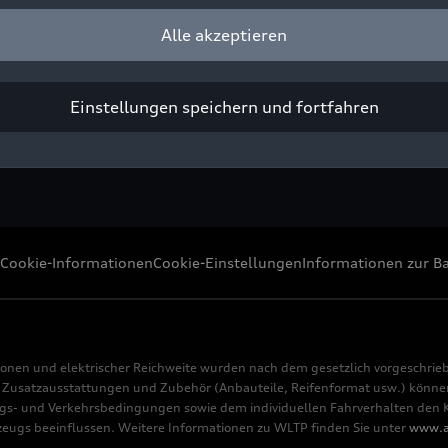
Alle akzeptieren
ight: AUDI AG
Pressezwecke honorarfrei
Einstellungen speichern und fortfahren
Cookie-Informationen
Cookie-Einstellungen
Informationen zur Ba
ionen und elektrischer Reichweite wurden nach dem gesetzlich vorgeschrie
usatzausstattungen und Zubehör (Anbauteile, Reifenformat usw.) können 
s- und Verkehrsbedingungen sowie dem individuellen Fahrverhalten den Kr
rzeugs beeinflussen. Weitere Informationen zu WLTP finden Sie unter
www.a