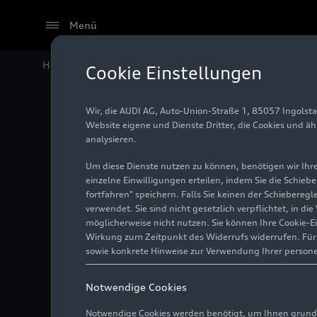
Menü
Home
Audi Media Center
Fotos
Audi A6 e-hybrid
Cookie Einstellungen
Wir, die AUDI AG, Auto-Union-Straße 1, 85057 Ingolst
Audi A6
Website eigene und Dienste Dritter, die Cookies und ä
analysieren.
Um diese Dienste nutzen zu können, benötigen wir Ihre 
einzelne Einwilligungen erteilen, indem Sie die Schieb
Illustration
06.05.2025
fortfahren" speichern. Falls Sie keinen der Schiebere
verwendet. Sie sind nicht gesetzlich verpflichtet, in d
möglicherweise nicht nutzen. Sie können Ihre Cookie-E
Wirkung zum Zeitpunkt des Widerrufs widerrufen. Für d
sowie konkrete Hinweise zur Verwendung Ihrer person
Notwendige Cookies
Notwendige Cookies werden benötigt, um Ihnen grundl