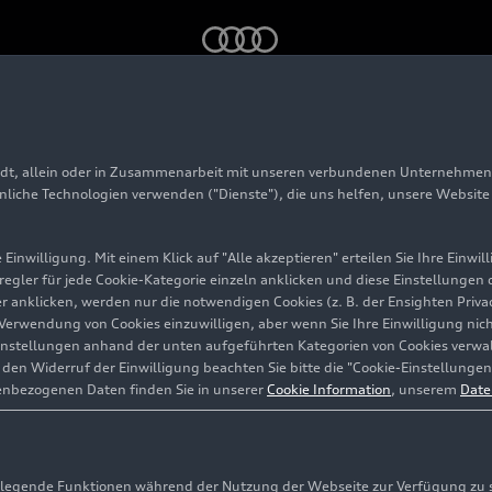
quattro
adt, allein oder in Zusammenarbeit mit unseren verbundenen Unternehmen 
 e-hybrid
quattro
hnliche Technologien verwenden ("Dienste"), die uns helfen, unsere Websit
Einwilligung. Mit einem Klick auf "Alle akzeptieren" erteilen Sie Ihre Einw
eregler für jede Cookie-Kategorie einzeln anklicken und diese Einstellungen
gler anklicken, werden nur die notwendigen Cookies (z. B. der Ensighten Pr
ie Verwendung von Cookies einzuwilligen, aber wenn Sie Ihre Einwilligung ni
instellungen anhand der unten aufgeführten Kategorien von Cookies verwalt
en Widerruf der Einwilligung beachten Sie bitte die "Cookie-Einstellungen
enbezogenen Daten finden Sie in unserer
Cookie Information
, unserem
Date
egende Funktionen während der Nutzung der Webseite zur Verfügung zu ste