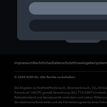
Systemkomponenten
Bild-Nr: A250554 · Copyr
Rechte: Verwendung für 
Download
Impressum
Rechtliches
Datenschutz
Hinweisgebersystem
© 2026 AUDI AG. Alle Rechte vorbehalten.
Die Angaben zu Kraftstoffverbrauch, Stromverbrauch, CO₂-Emiss
Procedure“ (WLTP) gemäß Verordnung (EG) 715/2007 ermittelt. Z
Rollwiderstand und Aerodynamik verändern und neben Witterung
die elektrische Reichweite und die Fahrleistungswerte eines Fah