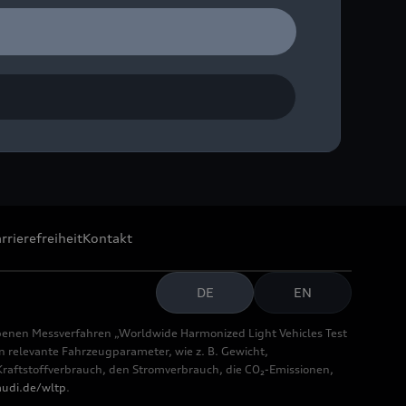
rrierefreiheit
Kontakt
DE
EN
benen Messverfahren „Worldwide Harmonized Light Vehicles Test
relevante Fahrzeugparameter, wie z. B. Gewicht,
aftstoffverbrauch, den Stromverbrauch, die CO₂-Emissionen,
udi.de/wltp
.