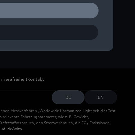
rrierefreiheit
Kontakt
DE
EN
benen Messverfahren „Worldwide Harmonized Light Vehicles Test
relevante Fahrzeugparameter, wie z. B. Gewicht,
aftstoffverbrauch, den Stromverbrauch, die CO₂-Emissionen,
udi.de/wltp
.