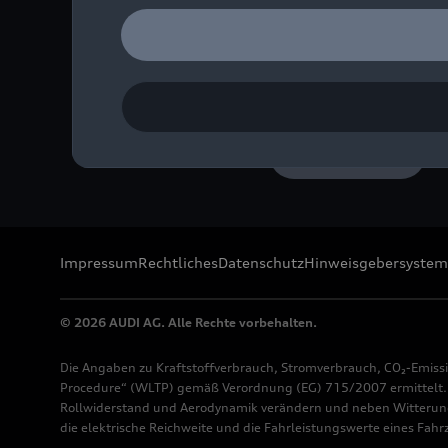
Heckleuchte mit digitale
Bild-Nr: A250075 · Copyr
Rechte: Verwendung für 
Download
Impressum
Rechtliches
Datenschutz
Hinweisgebersystem
© 2026 AUDI AG. Alle Rechte vorbehalten.
Die Angaben zu Kraftstoffverbrauch, Stromverbrauch, CO₂-Emiss
Procedure“ (WLTP) gemäß Verordnung (EG) 715/2007 ermittelt. Z
Rollwiderstand und Aerodynamik verändern und neben Witterung
die elektrische Reichweite und die Fahrleistungswerte eines Fah