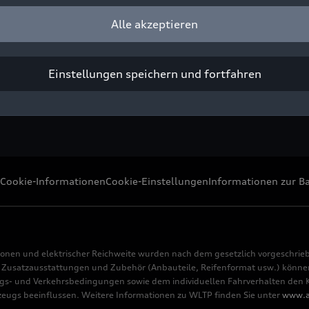
r OLED*-Technologie 2.0
Alle akzeptieren
ight: AUDI AG
Pressezwecke honorarfrei
Einstellungen speichern und fortfahren
Cookie-Informationen
Cookie-Einstellungen
Informationen zur Ba
ionen und elektrischer Reichweite wurden nach dem gesetzlich vorgeschrie
usatzausstattungen und Zubehör (Anbauteile, Reifenformat usw.) können 
s- und Verkehrsbedingungen sowie dem individuellen Fahrverhalten den Kr
rzeugs beeinflussen. Weitere Informationen zu WLTP finden Sie unter
www.a