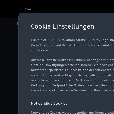
Menü
Home
Audi Media Center
Fotos
Audi A6 Avant
Cookie Einstellungen
Wir, die AUDI AG, Auto-Union-Straße 1, 85057 Ingolst
Audi A6
Website eigene und Dienste Dritter, die Cookies und ä
analysieren.
Um diese Dienste nutzen zu können, benötigen wir Ihre 
einzelne Einwilligungen erteilen, indem Sie die Schieb
Illustration
04.03.2025
fortfahren" speichern. Falls Sie keinen der Schiebere
verwendet. Sie sind nicht gesetzlich verpflichtet, in d
möglicherweise nicht nutzen. Sie können Ihre Cookie-E
Wirkung zum Zeitpunkt des Widerrufs widerrufen. Für d
sowie konkrete Hinweise zur Verwendung Ihrer person
Notwendige Cookies
Notwendige Cookies werden benötigt, um Ihnen grundl