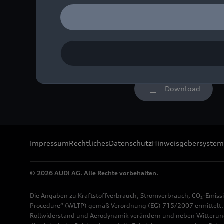
Effiziente Rekuperation d
Premium Platform Combu
Bild-Nr: A244236 · Copyr
Rechte: Verwendung für 
Download
Impressum
Rechtliches
Datenschutz
Hinweisgebersystem
© 2026 AUDI AG. Alle Rechte vorbehalten.
Die Angaben zu Kraftstoffverbrauch, Stromverbrauch, CO₂-Emiss
Procedure“ (WLTP) gemäß Verordnung (EG) 715/2007 ermittelt. Z
Rollwiderstand und Aerodynamik verändern und neben Witterung