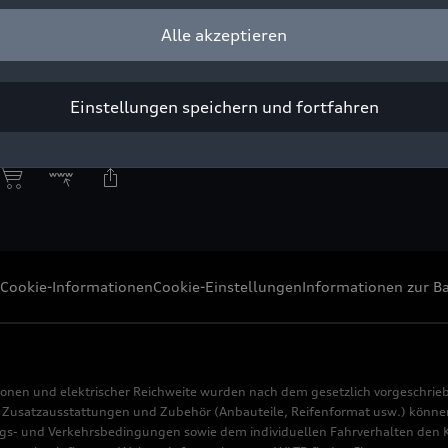
urch den Triebstranggenerator (TSG*). Das Fahrzeug basiert auf 
Alle akzeptieren
stion (PPC)
ight: AUDI AG
Einstellungen speichern und fortfahren
Pressezwecke honorarfrei
Cookie-Informationen
Cookie-Einstellungen
Informationen zur Ba
ionen und elektrischer Reichweite wurden nach dem gesetzlich vorgeschrie
usatzausstattungen und Zubehör (Anbauteile, Reifenformat usw.) können 
s- und Verkehrsbedingungen sowie dem individuellen Fahrverhalten den Kr