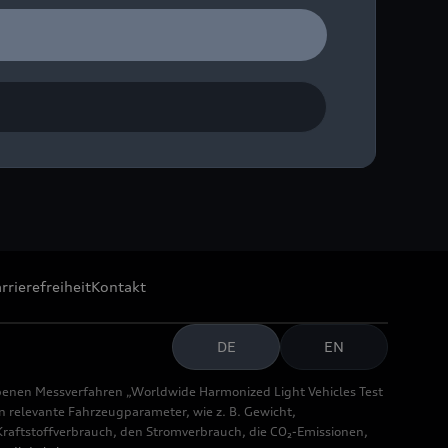
der
rrierefreiheit
Kontakt
DE
EN
benen Messverfahren „Worldwide Harmonized Light Vehicles Test
relevante Fahrzeugparameter, wie z. B. Gewicht,
aftstoffverbrauch, den Stromverbrauch, die CO₂-Emissionen,