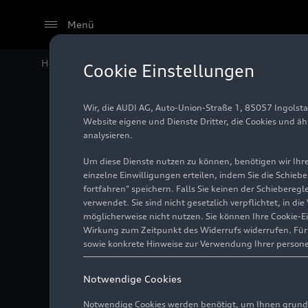
Menü
Home
Audi Media Center
Fotos
Audi A5
Cookie Einstellungen
Wir, die AUDI AG, Auto-Union-Straße 1, 85057 Ingolst
Audi A5
Website eigene und Dienste Dritter, die Cookies und ä
analysieren.
Um diese Dienste nutzen zu können, benötigen wir Ihre 
einzelne Einwilligungen erteilen, indem Sie die Schieb
Illustration
19.09.2024
fortfahren" speichern. Falls Sie keinen der Schiebere
verwendet. Sie sind nicht gesetzlich verpflichtet, in d
möglicherweise nicht nutzen. Sie können Ihre Cookie-E
Wirkung zum Zeitpunkt des Widerrufs widerrufen. Für d
sowie konkrete Hinweise zur Verwendung Ihrer person
Notwendige Cookies
Notwendige Cookies werden benötigt, um Ihnen grundl