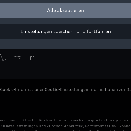
Alle akzeptieren
Einstellungen speichern und fortfahren
ight: AUDI AG
Pressezwecke honorarfrei
Cookie-Informationen
Cookie-Einstellungen
Informationen zur Ba
ionen und elektrischer Reichweite wurden nach dem gesetzlich vorgeschrie
usatzausstattungen und Zubehör (Anbauteile, Reifenformat usw.) können 