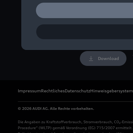
Standaufnahme,
Farbe: Quantumgrau
Bild-Nr: A198868 · Copyr
Rechte: Verwendung für 
Download
Impressum
Rechtliches
Datenschutz
Hinweisgebersystem
© 2026 AUDI AG. Alle Rechte vorbehalten.
Die Angaben zu Kraftstoffverbrauch, Stromverbrauch, CO₂-Emiss
Procedure“ (WLTP) gemäß Verordnung (EG) 715/2007 ermittelt. Z