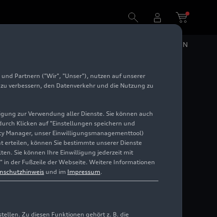
DE
EN
und Partnern ("Wir", "Unser"), nutzen auf unserer
9 bis
e zu verbessern, den Datenverkehr und die Nutzung zu
illigung zur Verwendung aller Dienste. Sie können auch
 durch Klicken auf "Einstellungen speichern und
ivacy Manager, unser Einwilligungsmanagementtool)
cht erteilen, können Sie bestimmte unserer Dienste
en. Sie können Ihre Einwilligung jederzeit mit
" in der Fußzeile der Webseite. Weitere Informationen
nschutzhinweis
und im
Impressum
.
llen. Zu diesen Funktionen gehört z. B. die