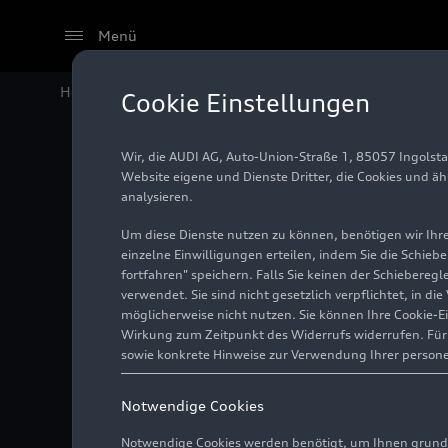
Menü
Home
Audi Media Center
Fotos
Audi A4 allroad
q
Cookie Einstellungen
Wir, die AUDI AG, Auto-Union-Straße 1, 85057 Ingolst
Audi A4
Website eigene und Dienste Dritter, die Cookies und ä
analysieren.
2024)
Um diese Dienste nutzen zu können, benötigen wir Ihre 
einzelne Einwilligungen erteilen, indem Sie die Schieb
fortfahren" speichern. Falls Sie keinen der Schiebere
verwendet. Sie sind nicht gesetzlich verpflichtet, in d
Foto
17.07.2019
möglicherweise nicht nutzen. Sie können Ihre Cookie-E
Wirkung zum Zeitpunkt des Widerrufs widerrufen. Für d
sowie konkrete Hinweise zur Verwendung Ihrer person
Notwendige Cookies
Notwendige Cookies werden benötigt, um Ihnen grundl