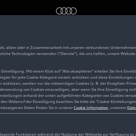
uattro
(2019 bis 2024)
adt, allein oder in Zusammenarbeit mit unseren verbundenen Unternehmen 
 allroad
quattro
(201
hnliche Technologien verwenden ("Dienste"), die uns helfen, unsere Websit
Einwilligung. Mit einem Klick auf "Alle akzeptieren" erteilen Sie Ihre Einw
eregler für jede Cookie-Kategorie einzeln anklicken und diese Einstellungen
gler anklicken, werden nur die notwendigen Cookies (z. B. der Ensighten Pr
ie Verwendung von Cookies einzuwilligen, aber wenn Sie Ihre Einwilligung ni
instellungen anhand der unten aufgeführten Kategorien von Cookies verwalt
en Widerruf der Einwilligung beachten Sie bitte die "Cookie-Einstellungen
enbezogenen Daten finden Sie in unserer
Cookie Information
, unserem
Date
egende Funktionen während der Nutzung der Webseite zur Verfügung zu ste