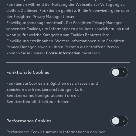
Funktionen während der Nutzung der Webseite zur Verfügung zu
stellen. Zu diesen Funktionen gehört z. B. die Videowiedergabe oder
der Ensighten Privacy Manager (unser
Einwilligungsmanagementtool). Der Ensighten Privacy Manager
Fahraufnahme,
verwendet Cookies, um Informationen darüber zu speichern, ob und
Farbe: Atollblau
wenn ja, für welche Kategorien von Cookies Benutzer ihre
Einwilligung erteilt haben. Weitere Informationen zum Ensighten
Bild-Nr: A202229 · Copyright: AUDI AG
Privacy Manager, sowie zu Ihren Rechten als betroffene Person
können Sie in unserer
Cookie Information
nachlesen.
Rechte: Verwendung für Pressezwecke honorarfrei
Download
Funktionale Cookies
Funktionale Cookies ermöglichen das Erfassen und
Speichern der Benutzereinstellungen (z. B.
Benutzername, Konfigurationen) um die
Benutzerfreundlichkeit zu erhöhen.
Impressum
Rechtliches
Datenschutz
Hinweisgebersystem
Performance Cookies
Cookie-Informationen
Cookie-Einstellungen
Performance Cookies sammeln Informationen darüber,
Informationen zur Barrierefreiheit
Kontakt