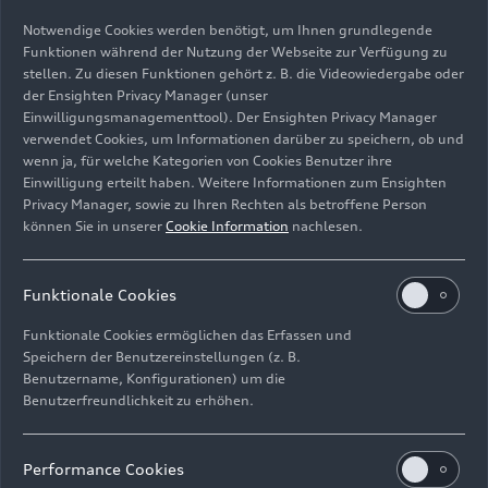
Notwendige Cookies werden benötigt, um Ihnen grundlegende
Funktionen während der Nutzung der Webseite zur Verfügung zu
stellen. Zu diesen Funktionen gehört z. B. die Videowiedergabe oder
der Ensighten Privacy Manager (unser
Einwilligungsmanagementtool). Der Ensighten Privacy Manager
Standaufnahme,
verwendet Cookies, um Informationen darüber zu speichern, ob und
Farbe: Pfeilgrau
wenn ja, für welche Kategorien von Cookies Benutzer ihre
Einwilligung erteilt haben. Weitere Informationen zum Ensighten
Bild-Nr: A242202 · Copyright: AUDI AG
Privacy Manager, sowie zu Ihren Rechten als betroffene Person
können Sie in unserer
Cookie Information
nachlesen.
Rechte: Verwendung für Pressezwecke honorarfrei
Download
Funktionale Cookies
Funktionale Cookies ermöglichen das Erfassen und
Speichern der Benutzereinstellungen (z. B.
Benutzername, Konfigurationen) um die
Benutzerfreundlichkeit zu erhöhen.
Impressum
Rechtliches
Datenschutz
Hinweisgebersystem
Performance Cookies