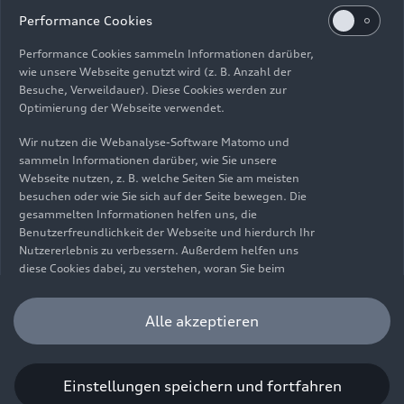
Impressum
Rechtliches
Datenschutz
Hinweisgebersystem
Performance Cookies
Cookie-Informationen
Cookie-Einstellungen
Performance Cookies sammeln Informationen darüber,
Informationen zur Barrierefreiheit
Kontakt
wie unsere Webseite genutzt wird (z. B. Anzahl der
Besuche, Verweildauer). Diese Cookies werden zur
© 2026 AUDI AG. Alle Rechte vorbehalten.
Optimierung der Webseite verwendet.
DE
EN
Wir nutzen die Webanalyse-Software Matomo und
sammeln Informationen darüber, wie Sie unsere
Die Angaben zu Kraftstoffverbrauch, Stromverbrauch, CO₂-
Webseite nutzen, z. B. welche Seiten Sie am meisten
Emissionen und elektrischer Reichweite wurden nach dem
besuchen oder wie Sie sich auf der Seite bewegen. Die
gesetzlich vorgeschriebenen Messverfahren „Worldwide
gesammelten Informationen helfen uns, die
Harmonized Light Vehicles Test Procedure“ (WLTP) gemäß
Benutzerfreundlichkeit der Webseite und hierdurch Ihr
Verordnung (EG) 715/2007 ermittelt. Zusatzausstattungen und
Nutzererlebnis zu verbessern. Außerdem helfen uns
Zubehör (Anbauteile, Reifenformat usw.) können relevante
diese Cookies dabei, zu verstehen, woran Sie beim
Fahrzeugparameter, wie z. B. Gewicht, Rollwiderstand und
Besuch unserer Website interessiert sind, damit wir
Aerodynamik verändern und neben Witterungs- und
unser Angebot optimieren können. Bitte beachten Sie,
Alle akzeptieren
Verkehrsbedingungen sowie dem individuellen Fahrverhalten den
dass Sie Ihre Einwilligung bezüglich der Platzierung von
Kraftstoffverbrauch, den Stromverbrauch, die CO₂-Emissionen,
Performance Cookies jederzeit widerrufen können.
die elektrische Reichweite und die Fahrleistungswerte eines
Weitere Informationen darüber, wie Sie Ihre
Fahrzeugs beeinflussen. Weitere Informationen zu WLTP finden
Einwilligung widerrufen können finden Sie in unserer
Einstellungen speichern und fortfahren
Sie unter
www.audi.de/wltp
.
Cookie Information
.