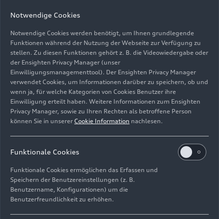
Notwendige Cookies
Notwendige Cookies werden benötigt, um Ihnen grundlegende
Funktionen während der Nutzung der Webseite zur Verfügung zu
stellen. Zu diesen Funktionen gehört z. B. die Videowiedergabe oder
der Ensighten Privacy Manager (unser
Einwilligungsmanagementtool). Der Ensighten Privacy Manager
Detailansicht des Kolbens im Zylinder: Präzision für
verwendet Cookies, um Informationen darüber zu speichern, ob und
effiziente Verbrennung und hohe Leistung
wenn ja, für welche Kategorien von Cookies Benutzer ihre
Einwilligung erteilt haben. Weitere Informationen zum Ensighten
Bild-Nr: A251949 · Copyright: AUDI AG
Privacy Manager, sowie zu Ihren Rechten als betroffene Person
können Sie in unserer
Cookie Information
nachlesen.
Rechte: Verwendung für Pressezwecke honorarfrei
Download
Funktionale Cookies
Funktionale Cookies ermöglichen das Erfassen und
Speichern der Benutzereinstellungen (z. B.
Benutzername, Konfigurationen) um die
Benutzerfreundlichkeit zu erhöhen.