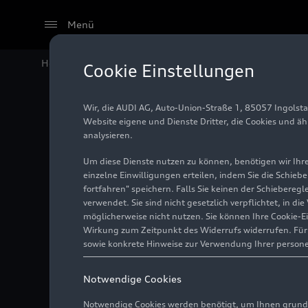
Menü
Home
Audi Media Center
Fotos
Attraktive Arbeit
Cookie Einstellungen
Wir, die AUDI AG, Auto-Union-Straße 1, 85057 Ingolst
Attrakt
Website eigene und Dienste Dritter, die Cookies und ä
analysieren.
der Pro
Um diese Dienste nutzen zu können, benötigen wir Ihre 
einzelne Einwilligungen erteilen, indem Sie die Schieb
fortfahren" speichern. Falls Sie keinen der Schiebere
verwendet. Sie sind nicht gesetzlich verpflichtet, in d
Foto
15.06.2023
Ingol
möglicherweise nicht nutzen. Sie können Ihre Cookie-E
Wirkung zum Zeitpunkt des Widerrufs widerrufen. Für d
sowie konkrete Hinweise zur Verwendung Ihrer person
Notwendige Cookies
Notwendige Cookies werden benötigt, um Ihnen grundl