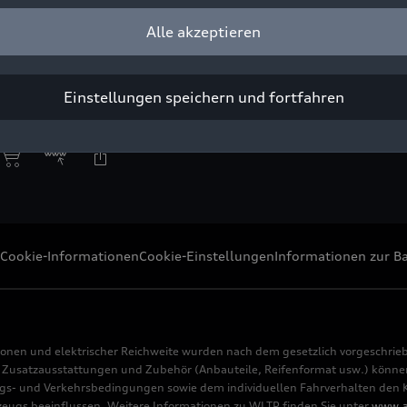
Alle akzeptieren
beitsbedingungen für Mitarbeitende in der Produktion
right: graemefordham.com
Einstellungen speichern und fortfahren
Pressezwecke honorarfrei
Cookie-Informationen
Cookie-Einstellungen
Informationen zur Ba
ionen und elektrischer Reichweite wurden nach dem gesetzlich vorgeschrie
usatzausstattungen und Zubehör (Anbauteile, Reifenformat usw.) können 
s- und Verkehrsbedingungen sowie dem individuellen Fahrverhalten den Kr
rzeugs beeinflussen. Weitere Informationen zu WLTP finden Sie unter
www.a