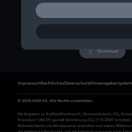
Audi bietet attraktive Ar
Bild-Nr: A242359 · Copy
Rechte: Verwendung für 
Download
Impressum
Rechtliches
Datenschutz
Hinweisgebersystem
© 2026 AUDI AG. Alle Rechte vorbehalten.
Die Angaben zu Kraftstoffverbrauch, Stromverbrauch, CO₂-Emiss
Procedure“ (WLTP) gemäß Verordnung (EG) 715/2007 ermittelt. Z
Rollwiderstand und Aerodynamik verändern und neben Witterung
die elektrische Reichweite und die Fahrleistungswerte eines Fah