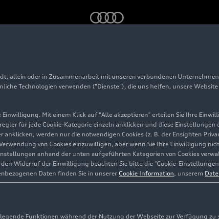
sbedingungen in der Produktion
adt, allein oder in Zusammenarbeit mit unseren verbundenen Unternehmen 
ive Arbeitsbedingung
hnliche Technologien verwenden ("Dienste"), die uns helfen, unsere Websit
duktion
Einwilligung. Mit einem Klick auf "Alle akzeptieren" erteilen Sie Ihre Einw
eregler für jede Cookie-Kategorie einzeln anklicken und diese Einstellungen
gler anklicken, werden nur die notwendigen Cookies (z. B. der Ensighten Pr
ie Verwendung von Cookies einzuwilligen, aber wenn Sie Ihre Einwilligung ni
stadt
instellungen anhand der unten aufgeführten Kategorien von Cookies verwalt
en Widerruf der Einwilligung beachten Sie bitte die "Cookie-Einstellungen
enbezogenen Daten finden Sie in unserer
Cookie Information
, unserem
Date
egende Funktionen während der Nutzung der Webseite zur Verfügung zu ste