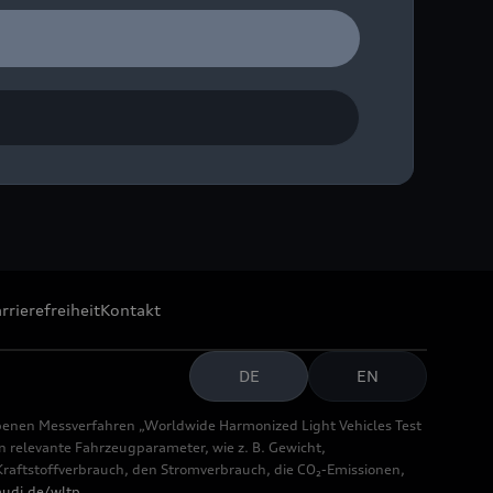
rrierefreiheit
Kontakt
DE
EN
benen Messverfahren „Worldwide Harmonized Light Vehicles Test
relevante Fahrzeugparameter, wie z. B. Gewicht,
aftstoffverbrauch, den Stromverbrauch, die CO₂-Emissionen,
udi.de/wltp
.